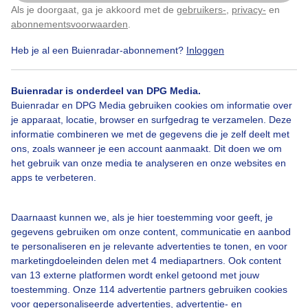
Als je doorgaat, ga je akkoord met de
gebruikers-
,
privacy-
en
Klik
hier
om dit aan te passen
Door: Ton Wesselius
Gemaakt: 21-05-2026, 40x bekeken
abonnementsvoorwaarden
.
Heb je al een Buienradar-abonnement?
Inloggen
Lente
Wolken
Zonsopkomst
Buienradar is onderdeel van DPG Media.
Buienradar en DPG Media gebruiken cookies om informatie over
je apparaat, locatie, browser en surfgedrag te verzamelen. Deze
informatie combineren we met de gegevens die je zelf deelt met
Bekijk slideshow
ons, zoals wanneer je een account aanmaakt. Dit doen we om
het gebruik van onze media te analyseren en onze websites en
apps te verbeteren.
Daarnaast kunnen we, als je hier toestemming voor geeft, je
gegevens gebruiken om onze content, communicatie en aanbod
Een moment geduld aub...
te personaliseren en je relevante advertenties te tonen, en voor
marketingdoeleinden delen met 4 mediapartners. Ook content
van 13 externe platformen wordt enkel getoond met jouw
toestemming. Onze 114 advertentie partners gebruiken cookies
voor gepersonaliseerde advertenties, advertentie- en