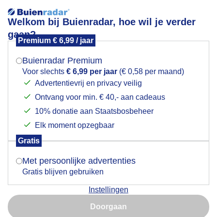
Welkom bij Buienradar, hoe wil je verder
gaan?
Premium € 6,99 / jaar
Mogen we je locatie gebruiken voor het
Lees meer.
weer?
Buienradar Premium
Bewolking
Voor slechts
€ 6,99 per jaar
(€ 0,58 per maand)
Advertentievrij en privacy veilig
Ontvang voor min. € 40,- aan cadeaus
Indien je hier nog geen akkoord op hebt gegeven,
verschijnt er zo een pop-up uit je browser waarin
10% donatie aan Staatsbosbeheer
deze toestemming gevraagd wordt.
Elk moment opzegbaar
Gratis
Is goed, toon de popup
Met persoonlijke advertenties
Gratis blijven gebruiken
Instellingen
Nu niet, misschien later
Nog wat bewolking met zonsopkomst vanmorgen
Doorgaan
Gebruik je Safari en wil je niet elke dag deze pop-up zien?