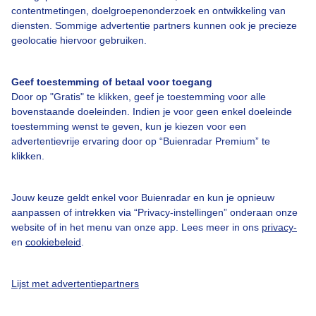
contentmetingen, doelgroepenonderzoek en ontwikkeling van
diensten. Sommige advertentie partners kunnen ook je precieze
Over Buienradar
geolocatie hiervoor gebruiken.
Bedrijfsgegevens
Geef toestemming of betaal voor toegang
Veelgestelde vragen
Door op "Gratis" te klikken, geef je toestemming voor alle
bovenstaande doeleinden. Indien je voor geen enkel doeleinde
Contact
toestemming wenst te geven, kun je kiezen voor een
advertentievrije ervaring door op “Buienradar Premium” te
Toegankelijkheid
klikken.
Gebruikersvoorwaarden
Adverteren
Jouw keuze geldt enkel voor Buienradar en kun je opnieuw
aanpassen of intrekken via “Privacy-instellingen” onderaan onze
Buienradar Team
website of in het menu van onze app. Lees meer in ons
privacy-
Privacy beleid
en
cookiebeleid
.
Cookie beleid
Lijst met advertentiepartners
Privacy instellingen
Gratis weerdata