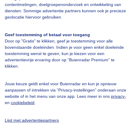
contentmetingen, doelgroepenonderzoek en ontwikkeling van
Over Buienradar
diensten. Sommige advertentie partners kunnen ook je precieze
geolocatie hiervoor gebruiken.
Bedrijfsgegevens
Geef toestemming of betaal voor toegang
Veelgestelde vragen
Door op "Gratis" te klikken, geef je toestemming voor alle
Contact
bovenstaande doeleinden. Indien je voor geen enkel doeleinde
toestemming wenst te geven, kun je kiezen voor een
Toegankelijkheid
advertentievrije ervaring door op “Buienradar Premium” te
klikken.
Gebruikersvoorwaarden
Adverteren
Jouw keuze geldt enkel voor Buienradar en kun je opnieuw
Buienradar Team
aanpassen of intrekken via “Privacy-instellingen” onderaan onze
website of in het menu van onze app. Lees meer in ons
privacy-
Privacy beleid
en
cookiebeleid
.
Cookie beleid
Privacy instellingen
Lijst met advertentiepartners
Gratis weerdata