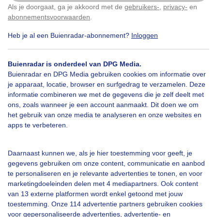
Als je doorgaat, ga je akkoord met de
gebruikers-
,
privacy-
en
Klik
hier
om dit aan te passen
abonnementsvoorwaarden
.
Heb je al een Buienradar-abonnement?
Inloggen
1
Lente
Dieren
Buienradar is onderdeel van DPG Media.
Buienradar en DPG Media gebruiken cookies om informatie over
je apparaat, locatie, browser en surfgedrag te verzamelen. Deze
Bekijk slideshow
informatie combineren we met de gegevens die je zelf deelt met
ons, zoals wanneer je een account aanmaakt. Dit doen we om
het gebruik van onze media te analyseren en onze websites en
apps te verbeteren.
Daarnaast kunnen we, als je hier toestemming voor geeft, je
Een moment geduld aub...
gegevens gebruiken om onze content, communicatie en aanbod
te personaliseren en je relevante advertenties te tonen, en voor
marketingdoeleinden delen met 4 mediapartners. Ook content
van 13 externe platformen wordt enkel getoond met jouw
toestemming. Onze 114 advertentie partners gebruiken cookies
voor gepersonaliseerde advertenties, advertentie- en