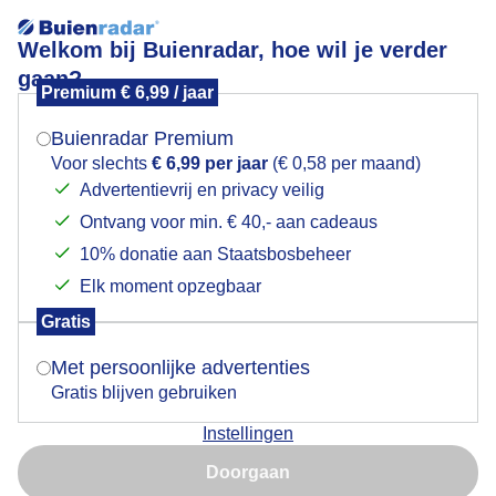
Welkom bij Buienradar, hoe wil je verder
gaan?
Premium € 6,99 / jaar
Mogen we je locatie gebruiken voor het
Zwanen met hun drie overgebleven pullen
weer?
Buienradar Premium
Voor slechts
€ 6,99 per jaar
(€ 0,58 per maand)
Advertentievrij en privacy veilig
Ontvang voor min. € 40,- aan cadeaus
Indien je hier nog geen akkoord op hebt gegeven,
verschijnt er zo een pop-up uit je browser waarin
10% donatie aan Staatsbosbeheer
deze toestemming gevraagd wordt.
Elk moment opzegbaar
Gratis
Is goed, toon de popup
Met persoonlijke advertenties
Gratis blijven gebruiken
Deze zwanen hadden eerst zeven pullen, maar na
Instellingen
anderhalve week zijn er nog maar drie over.
Nu niet, misschien later
Doorgaan
Door: Zwitserw
Gemaakt: 20-05-2026, 241x bekeken
Gebruik je Safari en wil je niet elke dag deze pop-up zien?