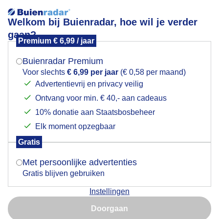
Welkom bij Buienradar, hoe wil je verder
gaan?
Premium € 6,99 / jaar
Mogen we je locatie gebruiken voor het
Lees meer.
weer?
Buienradar Premium
Surfweer op Vlieland !
Voor slechts
€ 6,99 per jaar
(€ 0,58 per maand)
Advertentievrij en privacy veilig
Ontvang voor min. € 40,- aan cadeaus
Indien je hier nog geen akkoord op hebt gegeven,
verschijnt er zo een pop-up uit je browser waarin
10% donatie aan Staatsbosbeheer
deze toestemming gevraagd wordt.
Elk moment opzegbaar
Gratis
Is goed, toon de popup
Met persoonlijke advertenties
Gratis blijven gebruiken
Instellingen
Nu niet, misschien later
Het waaide nog aardig vanmiddag dus trokken er wat
Doorgaan
surfers op uit. De zon kreeg ook meer de ruimte
Gebruik je Safari en wil je niet elke dag deze pop-up zien?