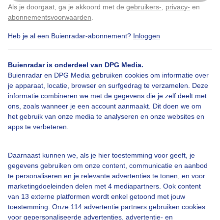
vandaag door brede opklaringen. het bleef ook droog
Als je doorgaat, ga je akkoord met de
gebruikers-
,
privacy-
en
Klik
hier
om dit aan te passen
tot nu toe. foto gemaakt om 13:55 uur
abonnementsvoorwaarden
.
Noordzeestrand van Vlieland
Heb je al een Buienradar-abonnement?
Inloggen
Door: Gerard Koster Joenje
Gemaakt: 20-05-2026, 40x bekeken
Buienradar is onderdeel van DPG Media.
Buienradar en DPG Media gebruiken cookies om informatie over
je apparaat, locatie, browser en surfgedrag te verzamelen. Deze
informatie combineren we met de gegevens die je zelf deelt met
Windsurf
Zon
Wind
ons, zoals wanneer je een account aanmaakt. Dit doen we om
het gebruik van onze media te analyseren en onze websites en
apps te verbeteren.
Bekijk slideshow
Daarnaast kunnen we, als je hier toestemming voor geeft, je
gegevens gebruiken om onze content, communicatie en aanbod
te personaliseren en je relevante advertenties te tonen, en voor
marketingdoeleinden delen met 4 mediapartners. Ook content
van 13 externe platformen wordt enkel getoond met jouw
Een moment geduld aub...
toestemming. Onze 114 advertentie partners gebruiken cookies
voor gepersonaliseerde advertenties, advertentie- en