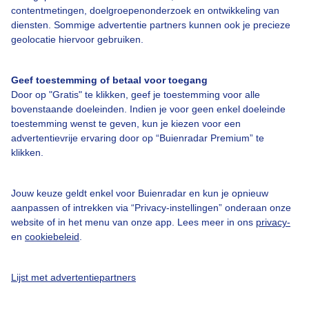
contentmetingen, doelgroepenonderzoek en ontwikkeling van
diensten. Sommige advertentie partners kunnen ook je precieze
geolocatie hiervoor gebruiken.
Geef toestemming of betaal voor toegang
Over Buienradar
Door op "Gratis" te klikken, geef je toestemming voor alle
bovenstaande doeleinden. Indien je voor geen enkel doeleinde
Bedrijfsgegevens
toestemming wenst te geven, kun je kiezen voor een
advertentievrije ervaring door op “Buienradar Premium” te
Veelgestelde vragen
klikken.
Contact
Jouw keuze geldt enkel voor Buienradar en kun je opnieuw
Toegankelijkheid
aanpassen of intrekken via “Privacy-instellingen” onderaan onze
Gebruikersvoorwaarden
website of in het menu van onze app. Lees meer in ons
privacy-
en
cookiebeleid
.
Adverteren
Buienradar Team
Lijst met advertentiepartners
Privacy beleid