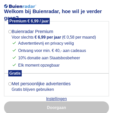
Welkom bij Buienradar, hoe wil je verder
gaan?
Premium € 6,99 / jaar
Mogen we je locatie gebruiken voor het
Surfer op Vlieland
weer?
Buienradar Premium
Voor slechts
€ 6,99 per jaar
(€ 0,58 per maand)
Advertentievrij en privacy veilig
Ontvang voor min. € 40,- aan cadeaus
Indien je hier nog geen akkoord op hebt gegeven,
verschijnt er zo een pop-up uit je browser waarin
10% donatie aan Staatsbosbeheer
deze toestemming gevraagd wordt.
Elk moment opzegbaar
Gratis
Is goed, toon de popup
Met persoonlijke advertenties
Gratis blijven gebruiken
Het waaide nog aardig vanmiddag dus trokken er wat
Instellingen
surfers op uit. De zon kreeg ook meer de ruimte
Nu niet, misschien later
vandaag door brede opklaringen. het bleef ook droog
Doorgaan
tot nu toe. foto gemaakt om 13:55 uur
Gebruik je Safari en wil je niet elke dag deze pop-up zien?