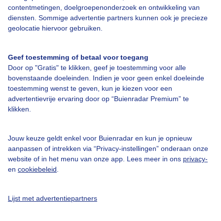
contentmetingen, doelgroepenonderzoek en ontwikkeling van
diensten. Sommige advertentie partners kunnen ook je precieze
geolocatie hiervoor gebruiken.
Over Buienradar
Geef toestemming of betaal voor toegang
Bedrijfsgegevens
Door op "Gratis" te klikken, geef je toestemming voor alle
bovenstaande doeleinden. Indien je voor geen enkel doeleinde
Veelgestelde vragen
toestemming wenst te geven, kun je kiezen voor een
advertentievrije ervaring door op “Buienradar Premium” te
Contact
klikken.
Toegankelijkheid
Gebruikersvoorwaarden
Jouw keuze geldt enkel voor Buienradar en kun je opnieuw
aanpassen of intrekken via “Privacy-instellingen” onderaan onze
Adverteren
website of in het menu van onze app. Lees meer in ons
privacy-
Buienradar Team
en
cookiebeleid
.
Privacy beleid
Lijst met advertentiepartners
Cookie beleid
Privacy instellingen