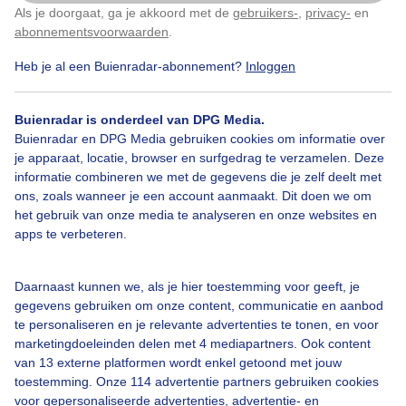
Noordzeestrand van Vlieland
Als je doorgaat, ga je akkoord met de
gebruikers-
,
privacy-
en
Klik
hier
om dit aan te passen
abonnementsvoorwaarden
.
Door: Gerard Koster Joenje
Gemaakt: 20-05-2026, 45x bekeken
Heb je al een Buienradar-abonnement?
Inloggen
Buienradar is onderdeel van DPG Media.
Buienradar en DPG Media gebruiken cookies om informatie over
Windsurfer
Zon
Wind
je apparaat, locatie, browser en surfgedrag te verzamelen. Deze
informatie combineren we met de gegevens die je zelf deelt met
ons, zoals wanneer je een account aanmaakt. Dit doen we om
Bekijk slideshow
het gebruik van onze media te analyseren en onze websites en
apps te verbeteren.
Daarnaast kunnen we, als je hier toestemming voor geeft, je
gegevens gebruiken om onze content, communicatie en aanbod
te personaliseren en je relevante advertenties te tonen, en voor
Een moment geduld aub...
marketingdoeleinden delen met 4 mediapartners. Ook content
van 13 externe platformen wordt enkel getoond met jouw
toestemming. Onze 114 advertentie partners gebruiken cookies
voor gepersonaliseerde advertenties, advertentie- en