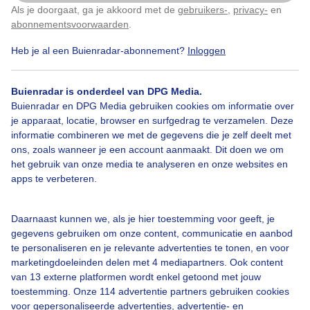
Als je doorgaat, ga je akkoord met de
gebruikers-
,
privacy-
en
Klik
hier
om dit aan te passen
abonnementsvoorwaarden
.
Heb je al een Buienradar-abonnement?
Inloggen
Fietser
Bui
Wind
Buienradar is onderdeel van DPG Media.
Buienradar en DPG Media gebruiken cookies om informatie over
je apparaat, locatie, browser en surfgedrag te verzamelen. Deze
Bekijk slideshow
informatie combineren we met de gegevens die je zelf deelt met
ons, zoals wanneer je een account aanmaakt. Dit doen we om
het gebruik van onze media te analyseren en onze websites en
apps te verbeteren.
Een moment geduld aub...
Daarnaast kunnen we, als je hier toestemming voor geeft, je
gegevens gebruiken om onze content, communicatie en aanbod
te personaliseren en je relevante advertenties te tonen, en voor
marketingdoeleinden delen met 4 mediapartners. Ook content
van 13 externe platformen wordt enkel getoond met jouw
toestemming. Onze 114 advertentie partners gebruiken cookies
voor gepersonaliseerde advertenties, advertentie- en