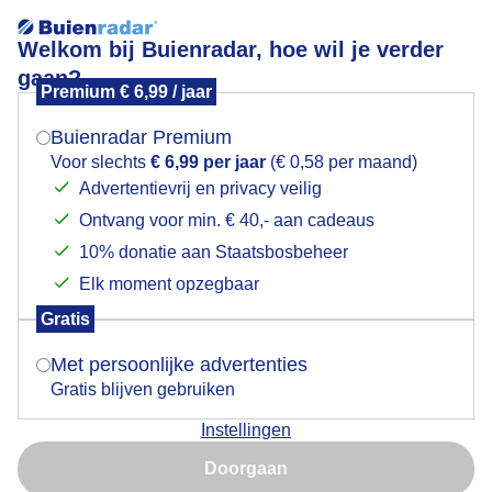
Welkom bij Buienradar, hoe wil je verder
gaan?
Premium € 6,99 / jaar
Mogen we je locatie gebruiken voor het
Bui
weer?
Buienradar Premium
Voor slechts
€ 6,99 per jaar
(€ 0,58 per maand)
Advertentievrij en privacy veilig
Ontvang voor min. € 40,- aan cadeaus
Indien je hier nog geen akkoord op hebt gegeven,
verschijnt er zo een pop-up uit je browser waarin
10% donatie aan Staatsbosbeheer
deze toestemming gevraagd wordt.
Elk moment opzegbaar
Gratis
Is goed, toon de popup
Met persoonlijke advertenties
Gratis blijven gebruiken
Niet prettig als je op de fiets een bui over je heen krijgt
Instellingen
met een flinke tegenwind
Nu niet, misschien later
Doorgaan
Door: Ton Wesselius
Gemaakt: 20-05-2026, 45x bekeken
Gebruik je Safari en wil je niet elke dag deze pop-up zien?