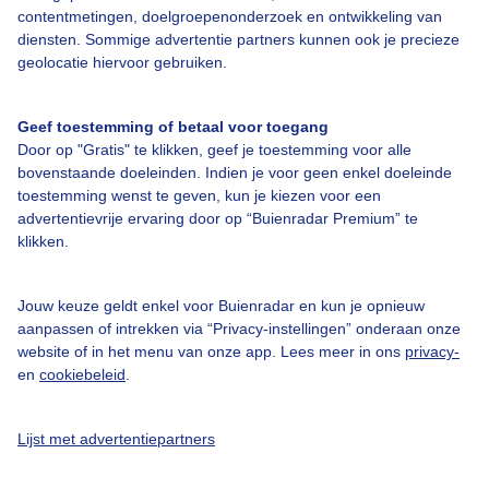
Over Buienradar
contentmetingen, doelgroepenonderzoek en ontwikkeling van
diensten. Sommige advertentie partners kunnen ook je precieze
geolocatie hiervoor gebruiken.
Bedrijfsgegevens
Veelgestelde vragen
Geef toestemming of betaal voor toegang
Door op "Gratis" te klikken, geef je toestemming voor alle
Contact
bovenstaande doeleinden. Indien je voor geen enkel doeleinde
Toegankelijkheid
toestemming wenst te geven, kun je kiezen voor een
advertentievrije ervaring door op “Buienradar Premium” te
Gebruikersvoorwaarden
klikken.
Adverteren
Buienradar Team
Jouw keuze geldt enkel voor Buienradar en kun je opnieuw
aanpassen of intrekken via “Privacy-instellingen” onderaan onze
Privacy beleid
website of in het menu van onze app. Lees meer in ons
privacy-
en
cookiebeleid
.
Cookie beleid
Privacy instellingen
Lijst met advertentiepartners
Gratis weerdata