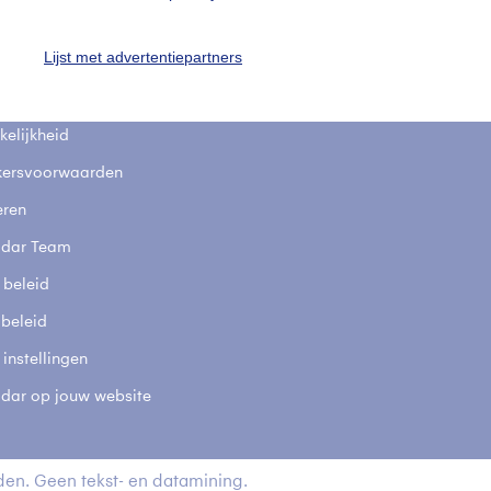
fsgegevens
De Bilt
Lijst met advertentiepartners
stelde vragen
t
elijkheid
kersvoorwaarden
eren
adar Team
 beleid
 beleid
 instellingen
adar op jouw website
en. Geen tekst- en datamining.