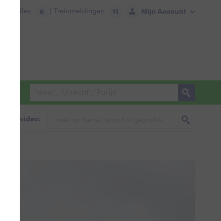
tie:
Files
| Treinmeldingen
Mijn Account
6
11
foto & video: