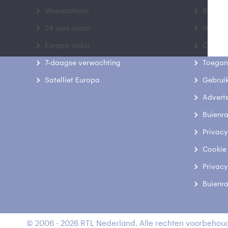
Weerstations
Bedrij
24 uurs radar
Veelge
Europa radar
Contac
7-daagse verwachting
Toegank
Satelliet Europa
Gebrui
Advert
Buienr
Privacy
Cookie
Privacy
Buienr
© 2006 - 2026 RTL Nederland. Alle rechten voorbehoud