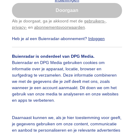
Is goed, toon de popup
Doorgaan
Nu niet, misschien later
Als je doorgaat, ga je akkoord met de
gebruikers-
,
privacy-
en
abonnementsvoorwaarden
.
Gebruik je Safari en wil je niet elke dag deze pop-up
zien?
Heb je al een Buienradar-abonnement?
Inloggen
Klik
hier
om dit aan te passen
Buienradar is onderdeel van DPG Media.
Buienradar en DPG Media gebruiken cookies om
informatie over je apparaat, locatie, browser en
surfgedrag te verzamelen. Deze informatie combineren
we met de gegevens die je zelf deelt met ons, zoals
wanneer je een account aanmaakt. Dit doen we om het
gebruik van onze media te analyseren en onze websites
en apps te verbeteren.
Daarnaast kunnen we, als je hier toestemming voor geeft,
je gegevens gebruiken om onze content, communicatie
en aanbod te personaliseren en je relevante advertenties