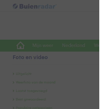
Mijn weer
Nederland
Wereld
Foto en video
Gr
Uitgelicht
Weerfoto van de maand
Laatst toegevoegd
Best gewaardeerd
Populaire categorieën