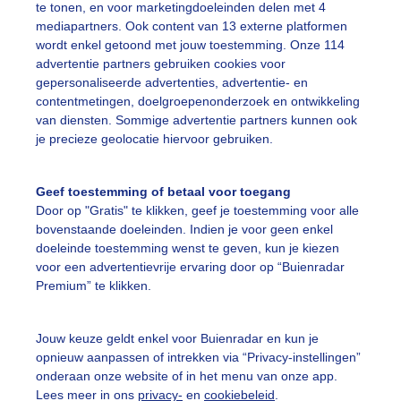
te tonen, en voor marketingdoeleinden delen met 4
erswoude - Dorp is nog grijs
mediapartners. Ook content van 13 externe platformen
wordt enkel getoond met jouw toestemming. Onze 114
r: Joost Mooij
Gemaakt: 20-05-2026, 47x bekeken
advertentie partners gebruiken cookies voor
gepersonaliseerde advertenties, advertentie- en
contentmetingen, doelgroepenonderzoek en ontwikkeling
olken
van diensten. Sommige advertentie partners kunnen ook
je precieze geolocatie hiervoor gebruiken.
ekijk slideshow
Geef toestemming of betaal voor toegang
Door op "Gratis" te klikken, geef je toestemming voor alle
bovenstaande doeleinden. Indien je voor geen enkel
doeleinde toestemming wenst te geven, kun je kiezen
voor een advertentievrije ervaring door op “Buienradar
Premium” te klikken.
Een moment geduld
Jouw keuze geldt enkel voor Buienradar en kun je
opnieuw aanpassen of intrekken via “Privacy-instellingen”
onderaan onze website of in het menu van onze app.
uienradar
Mijn weer
Lees meer in ons
privacy-
en
cookiebeleid
.