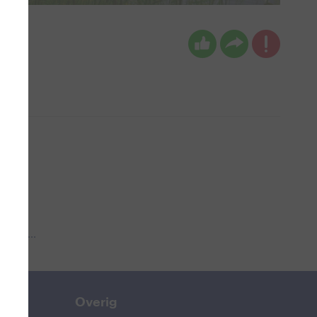
 aub...
Overig