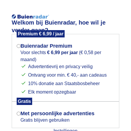
Reisinforma
Welkom bij Buienradar, hoe wil je
verder gaan?
Premium € 6,99 / jaar
Buienradar Premium
Voor slechts
€ 6,99 per jaar
(€ 0,58 per
wijd
Foto en video
Weerzine
maand)
Mogen we je locatie gebruiken voor
Advertentievrij en privacy veilig
het weer?
Zoeken in 
Ontvang voor min. € 40,- aan cadeaus
10% donatie aan Staatsbosbeheer
ijs
Elk moment opzegbaar
Indien je hier nog geen akkoord op hebt
Gratis
gegeven, verschijnt er zo een pop-up uit
je browser waarin deze toestemming
Met persoonlijke advertenties
gevraagd wordt.
Gratis blijven gebruiken
Instellingen