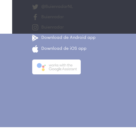
@BuienradarNL
Buienradar
Buienradar
Download de Android app
Download de iOS app