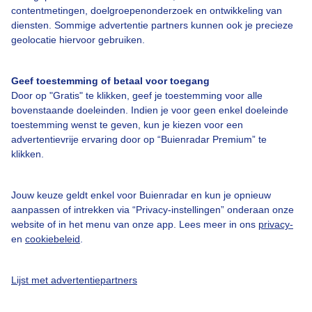
contentmetingen, doelgroepenonderzoek en ontwikkeling van
Veelgestelde vragen
diensten. Sommige advertentie partners kunnen ook je precieze
Contact
geolocatie hiervoor gebruiken.
Toegankelijkheid
Geef toestemming of betaal voor toegang
Gebruikersvoorwaarden
Door op "Gratis" te klikken, geef je toestemming voor alle
Adverteren
bovenstaande doeleinden. Indien je voor geen enkel doeleinde
toestemming wenst te geven, kun je kiezen voor een
Buienradar Team
advertentievrije ervaring door op “Buienradar Premium” te
klikken.
Privacy beleid
Cookie beleid
Jouw keuze geldt enkel voor Buienradar en kun je opnieuw
Privacy instellingen
aanpassen of intrekken via “Privacy-instellingen” onderaan onze
website of in het menu van onze app. Lees meer in ons
privacy-
Gratis weerdata
en
cookiebeleid
.
@BuienradarNL
Lijst met advertentiepartners
Buienradar
Buienradar