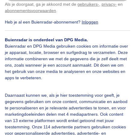
Als je doorgaat, ga je akkoord met de
gebruikers-
,
privacy-
en
Klik
hier
om dit aan te passen
abonnementsvoorwaarden
.
Heb je al een Buienradar-abonnement?
Inloggen
Bekijk slideshow
Buienradar is onderdeel van DPG Media.
Buienradar en DPG Media gebruiken cookies om informatie over
je apparaat, locatie, browser en surfgedrag te verzamelen. Deze
informatie combineren we met de gegevens die je zelf deelt met
ons, zoals wanneer je een account aanmaakt. Dit doen we om
Een moment geduld aub...
het gebruik van onze media te analyseren en onze websites en
apps te verbeteren.
Daarnaast kunnen we, als je hier toestemming voor geeft, je
gegevens gebruiken om onze content, communicatie en aanbod
te personaliseren en je relevante advertenties te tonen, en voor
Over Buienradar
marketingdoeleinden delen met 4 mediapartners. Ook content
van 13 externe platformen wordt enkel getoond met jouw
toestemming. Onze 114 advertentie partners gebruiken cookies
Bedrijfsgegevens
voor gepersonaliseerde advertenties, advertentie- en