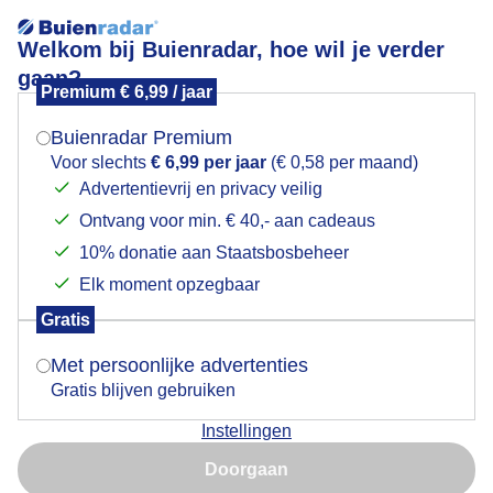
Welkom bij Buienradar, hoe wil je verder
gaan?
Premium € 6,99 / jaar
Mogen we je locatie gebruiken voor het
EEN BEETJE SAAIE DAG AAN ZEE
weer?
Buienradar Premium
Voor slechts
€ 6,99 per jaar
(€ 0,58 per maand)
Advertentievrij en privacy veilig
Ontvang voor min. € 40,- aan cadeaus
Indien je hier nog geen akkoord op hebt gegeven,
verschijnt er zo een pop-up uit je browser waarin
10% donatie aan Staatsbosbeheer
deze toestemming gevraagd wordt.
Elk moment opzegbaar
Gratis
Is goed, toon de popup
Met persoonlijke advertenties
Gratis blijven gebruiken
Instellingen
Nu niet, misschien later
Door: Els Bax
Gemaakt: 19-05-2026, 184x bekeken
Doorgaan
Gebruik je Safari en wil je niet elke dag deze pop-up zien?