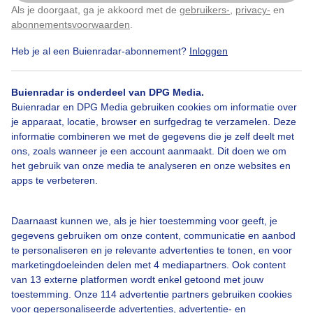
Als je doorgaat, ga je akkoord met de
gebruikers-
,
privacy-
en
Klik
hier
om dit aan te passen
abonnementsvoorwaarden
.
Door: Nico
Gemaakt: 19-05-2026, 43x bekeken
Heb je al een Buienradar-abonnement?
Inloggen
Buienradar is onderdeel van DPG Media.
Buienradar en DPG Media gebruiken cookies om informatie over
Bekijk slideshow
je apparaat, locatie, browser en surfgedrag te verzamelen. Deze
informatie combineren we met de gegevens die je zelf deelt met
ons, zoals wanneer je een account aanmaakt. Dit doen we om
het gebruik van onze media te analyseren en onze websites en
apps te verbeteren.
Een moment geduld aub...
Daarnaast kunnen we, als je hier toestemming voor geeft, je
gegevens gebruiken om onze content, communicatie en aanbod
te personaliseren en je relevante advertenties te tonen, en voor
marketingdoeleinden delen met 4 mediapartners. Ook content
van 13 externe platformen wordt enkel getoond met jouw
toestemming. Onze 114 advertentie partners gebruiken cookies
voor gepersonaliseerde advertenties, advertentie- en