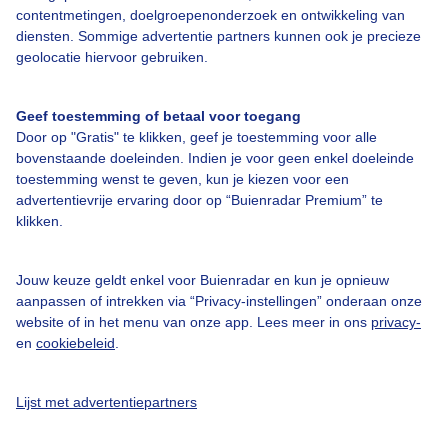
Over Buienradar
contentmetingen, doelgroepenonderzoek en ontwikkeling van
diensten. Sommige advertentie partners kunnen ook je precieze
geolocatie hiervoor gebruiken.
Bedrijfsgegevens
Veelgestelde vragen
Geef toestemming of betaal voor toegang
Door op "Gratis" te klikken, geef je toestemming voor alle
Contact
bovenstaande doeleinden. Indien je voor geen enkel doeleinde
Toegankelijkheid
toestemming wenst te geven, kun je kiezen voor een
advertentievrije ervaring door op “Buienradar Premium” te
Gebruikersvoorwaarden
klikken.
Adverteren
Buienradar Team
Jouw keuze geldt enkel voor Buienradar en kun je opnieuw
aanpassen of intrekken via “Privacy-instellingen” onderaan onze
Privacy beleid
website of in het menu van onze app. Lees meer in ons
privacy-
Cookie beleid
en
cookiebeleid
.
Privacy instellingen
Lijst met advertentiepartners
Gratis weerdata