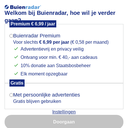
Welkom bij Buienradar, hoe wil je verder
gaan?
Premium € 6,99 / jaar
Mogen we je locatie gebruiken voor het
gelukkig prachtig weer en weinig wind vanochtend
weer?
met verwijderen van haan, wijzers en wijzerplaten en
Buienradar Premium
zeemeermin van de Nicolaaskerk in Krommenie
Voor slechts
€ 6,99 per jaar
(€ 0,58 per maand)
Advertentievrij en privacy veilig
Ontvang voor min. € 40,- aan cadeaus
Indien je hier nog geen akkoord op hebt gegeven,
verschijnt er zo een pop-up uit je browser waarin
10% donatie aan Staatsbosbeheer
deze toestemming gevraagd wordt.
Elk moment opzegbaar
Gratis
Is goed, toon de popup
Met persoonlijke advertenties
Gratis blijven gebruiken
Instellingen
Nu niet, misschien later
Doorgaan
Gebruik je Safari en wil je niet elke dag deze pop-up zien?