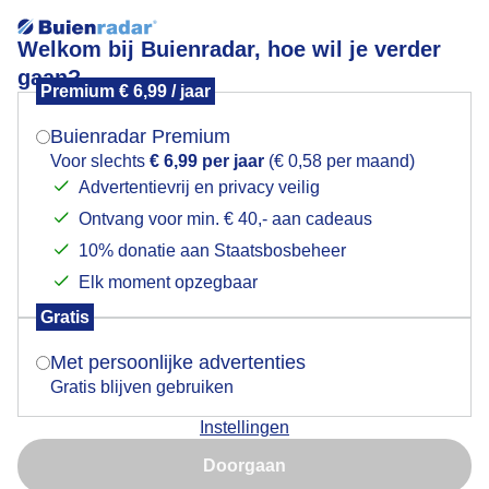
Welkom bij Buienradar, hoe wil je verder
gaan?
Premium € 6,99 / jaar
Mogen we je locatie gebruiken voor het
Lees meer.
weer?
Buienradar Premium
Kleintjes worden groot
Voor slechts
€ 6,99 per jaar
(€ 0,58 per maand)
Advertentievrij en privacy veilig
Ontvang voor min. € 40,- aan cadeaus
Indien je hier nog geen akkoord op hebt gegeven,
verschijnt er zo een pop-up uit je browser waarin
10% donatie aan Staatsbosbeheer
deze toestemming gevraagd wordt.
Elk moment opzegbaar
Gratis
Is goed, toon de popup
Met persoonlijke advertenties
Gratis blijven gebruiken
Instellingen
Nu niet, misschien later
Doorgaan
Gebruik je Safari en wil je niet elke dag deze pop-up zien?