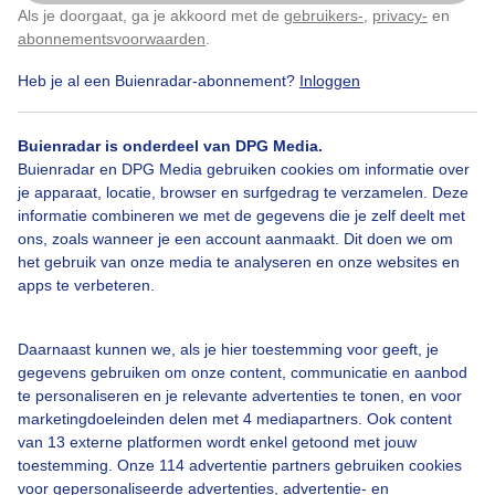
Als je doorgaat, ga je akkoord met de
gebruikers-
,
privacy-
en
Klik
hier
om dit aan te passen
abonnementsvoorwaarden
.
Heb je al een Buienradar-abonnement?
Inloggen
Door: Dilia van Zon
Gemaakt: 19-05-2026, 48x bekeken
Buienradar is onderdeel van DPG Media.
Buienradar en DPG Media gebruiken cookies om informatie over
je apparaat, locatie, browser en surfgedrag te verzamelen. Deze
informatie combineren we met de gegevens die je zelf deelt met
Bekijk slideshow
ons, zoals wanneer je een account aanmaakt. Dit doen we om
het gebruik van onze media te analyseren en onze websites en
apps te verbeteren.
Daarnaast kunnen we, als je hier toestemming voor geeft, je
gegevens gebruiken om onze content, communicatie en aanbod
Een moment geduld aub...
te personaliseren en je relevante advertenties te tonen, en voor
marketingdoeleinden delen met 4 mediapartners. Ook content
van 13 externe platformen wordt enkel getoond met jouw
toestemming. Onze 114 advertentie partners gebruiken cookies
voor gepersonaliseerde advertenties, advertentie- en