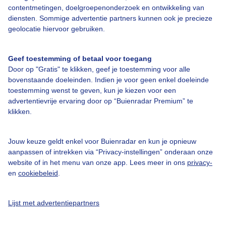
contentmetingen, doelgroepenonderzoek en ontwikkeling van
diensten. Sommige advertentie partners kunnen ook je precieze
Over Buienradar
geolocatie hiervoor gebruiken.
Bedrijfsgegevens
Geef toestemming of betaal voor toegang
Door op "Gratis" te klikken, geef je toestemming voor alle
Veelgestelde vragen
bovenstaande doeleinden. Indien je voor geen enkel doeleinde
Contact
toestemming wenst te geven, kun je kiezen voor een
advertentievrije ervaring door op “Buienradar Premium” te
Toegankelijkheid
klikken.
Gebruikersvoorwaarden
Jouw keuze geldt enkel voor Buienradar en kun je opnieuw
Adverteren
aanpassen of intrekken via “Privacy-instellingen” onderaan onze
Buienradar Team
website of in het menu van onze app. Lees meer in ons
privacy-
en
cookiebeleid
.
Privacy beleid
Cookie beleid
Lijst met advertentiepartners
Privacy instellingen