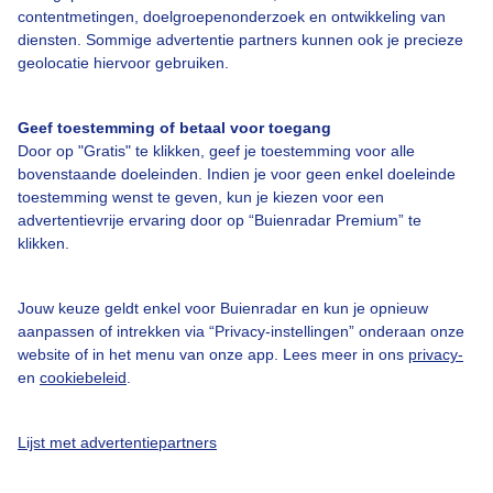
contentmetingen, doelgroepenonderzoek en ontwikkeling van
Veelgestelde vragen
diensten. Sommige advertentie partners kunnen ook je precieze
Contact
geolocatie hiervoor gebruiken.
Toegankelijkheid
Geef toestemming of betaal voor toegang
Gebruikersvoorwaarden
Door op "Gratis" te klikken, geef je toestemming voor alle
Adverteren
bovenstaande doeleinden. Indien je voor geen enkel doeleinde
toestemming wenst te geven, kun je kiezen voor een
Buienradar Team
advertentievrije ervaring door op “Buienradar Premium” te
klikken.
Privacy beleid
Cookie beleid
Jouw keuze geldt enkel voor Buienradar en kun je opnieuw
Privacy instellingen
aanpassen of intrekken via “Privacy-instellingen” onderaan onze
website of in het menu van onze app. Lees meer in ons
privacy-
Gratis weerdata
en
cookiebeleid
.
@BuienradarNL
Lijst met advertentiepartners
Buienradar
Buienradar