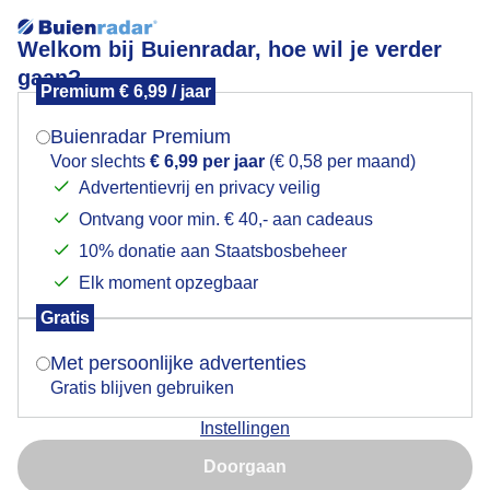
Welkom bij Buienradar, hoe wil je verder
gaan?
Premium € 6,99 / jaar
Mogen we je locatie gebruiken voor het
Buien aan de kust
weer?
Buienradar Premium
Voor slechts
€ 6,99 per jaar
(€ 0,58 per maand)
Advertentievrij en privacy veilig
Ontvang voor min. € 40,- aan cadeaus
Indien je hier nog geen akkoord op hebt gegeven,
verschijnt er zo een pop-up uit je browser waarin
10% donatie aan Staatsbosbeheer
deze toestemming gevraagd wordt.
Elk moment opzegbaar
Gratis
Is goed, toon de popup
Met persoonlijke advertenties
Gratis blijven gebruiken
Instellingen
Nu niet, misschien later
Door: John Dalhuijsen
Gemaakt: 19-05-2026, 34x bekeken
Doorgaan
Gebruik je Safari en wil je niet elke dag deze pop-up zien?