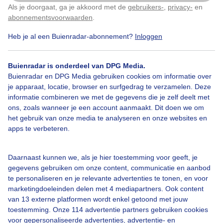
Als je doorgaat, ga je akkoord met de
gebruikers-
,
privacy-
en
Klik
hier
om dit aan te passen
abonnementsvoorwaarden
.
Heb je al een Buienradar-abonnement?
Inloggen
Bekijk slideshow
Buienradar is onderdeel van DPG Media.
Buienradar en DPG Media gebruiken cookies om informatie over
je apparaat, locatie, browser en surfgedrag te verzamelen. Deze
informatie combineren we met de gegevens die je zelf deelt met
ons, zoals wanneer je een account aanmaakt. Dit doen we om
Een moment geduld aub...
het gebruik van onze media te analyseren en onze websites en
apps te verbeteren.
Daarnaast kunnen we, als je hier toestemming voor geeft, je
gegevens gebruiken om onze content, communicatie en aanbod
te personaliseren en je relevante advertenties te tonen, en voor
Over Buienradar
marketingdoeleinden delen met 4 mediapartners. Ook content
van 13 externe platformen wordt enkel getoond met jouw
toestemming. Onze 114 advertentie partners gebruiken cookies
Bedrijfsgegevens
voor gepersonaliseerde advertenties, advertentie- en