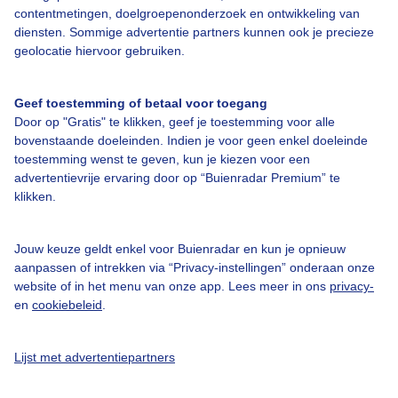
contentmetingen, doelgroepenonderzoek en ontwikkeling van
Veelgestelde vragen
diensten. Sommige advertentie partners kunnen ook je precieze
Contact
geolocatie hiervoor gebruiken.
Toegankelijkheid
Geef toestemming of betaal voor toegang
Gebruikersvoorwaarden
Door op "Gratis" te klikken, geef je toestemming voor alle
Adverteren
bovenstaande doeleinden. Indien je voor geen enkel doeleinde
toestemming wenst te geven, kun je kiezen voor een
Buienradar Team
advertentievrije ervaring door op “Buienradar Premium” te
klikken.
Privacy beleid
Cookie beleid
Jouw keuze geldt enkel voor Buienradar en kun je opnieuw
Privacy instellingen
aanpassen of intrekken via “Privacy-instellingen” onderaan onze
website of in het menu van onze app. Lees meer in ons
privacy-
Gratis weerdata
en
cookiebeleid
.
@BuienradarNL
Lijst met advertentiepartners
Buienradar
Buienradar