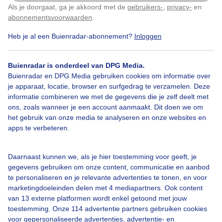
Als je doorgaat, ga je akkoord met de
gebruikers-
,
privacy-
en
Klik
hier
om dit aan te passen
abonnementsvoorwaarden
.
Heb je al een Buienradar-abonnement?
Inloggen
Bekijk slideshow
Buienradar is onderdeel van DPG Media.
Buienradar en DPG Media gebruiken cookies om informatie over
je apparaat, locatie, browser en surfgedrag te verzamelen. Deze
informatie combineren we met de gegevens die je zelf deelt met
ons, zoals wanneer je een account aanmaakt. Dit doen we om
Een moment geduld aub...
het gebruik van onze media te analyseren en onze websites en
apps te verbeteren.
Daarnaast kunnen we, als je hier toestemming voor geeft, je
gegevens gebruiken om onze content, communicatie en aanbod
te personaliseren en je relevante advertenties te tonen, en voor
Over Buienradar
marketingdoeleinden delen met 4 mediapartners. Ook content
van 13 externe platformen wordt enkel getoond met jouw
toestemming. Onze 114 advertentie partners gebruiken cookies
Bedrijfsgegevens
voor gepersonaliseerde advertenties, advertentie- en