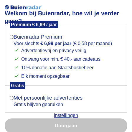
Welkom bij Buienradar, hoe wil je verder
gaan?
Premium € 6,99 / jaar
Mogen we je locatie gebruiken voor het
Vrij veel bewolking
weer?
Buienradar Premium
Voor slechts
€ 6,99 per jaar
(€ 0,58 per maand)
Advertentievrij en privacy veilig
Ontvang voor min. € 40,- aan cadeaus
Indien je hier nog geen akkoord op hebt gegeven,
verschijnt er zo een pop-up uit je browser waarin
10% donatie aan Staatsbosbeheer
deze toestemming gevraagd wordt.
Elk moment opzegbaar
Gratis
Is goed, toon de popup
Met persoonlijke advertenties
Gratis blijven gebruiken
Instellingen
Nu niet, misschien later
Door: ria brasser
Gemaakt: 19-05-2026, 59x bekeken
Doorgaan
Gebruik je Safari en wil je niet elke dag deze pop-up zien?