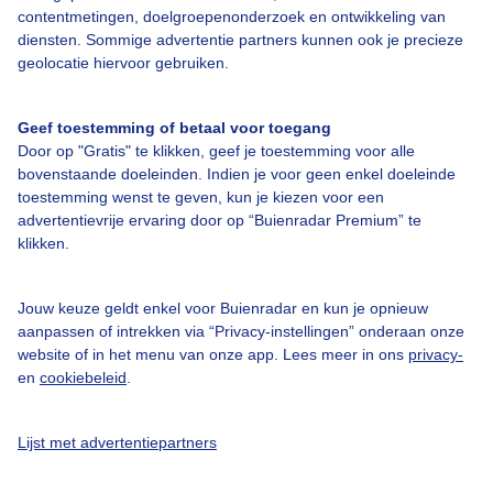
contentmetingen, doelgroepenonderzoek en ontwikkeling van
diensten. Sommige advertentie partners kunnen ook je precieze
geolocatie hiervoor gebruiken.
Over Buienradar
Geef toestemming of betaal voor toegang
Bedrijfsgegevens
Door op "Gratis" te klikken, geef je toestemming voor alle
bovenstaande doeleinden. Indien je voor geen enkel doeleinde
Veelgestelde vragen
toestemming wenst te geven, kun je kiezen voor een
Contact
advertentievrije ervaring door op “Buienradar Premium” te
klikken.
Toegankelijkheid
Gebruikersvoorwaarden
Jouw keuze geldt enkel voor Buienradar en kun je opnieuw
aanpassen of intrekken via “Privacy-instellingen” onderaan onze
Adverteren
website of in het menu van onze app. Lees meer in ons
privacy-
Buienradar Team
en
cookiebeleid
.
Privacy beleid
Lijst met advertentiepartners
Cookie beleid
Privacy instellingen