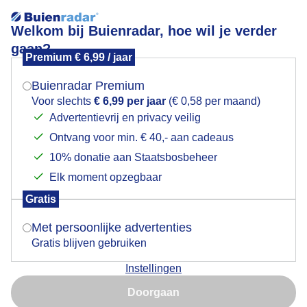
Welkom bij Buienradar, hoe wil je verder
gaan?
Premium € 6,99 / jaar
Mogen we je locatie gebruiken voor het
Weerfoto
weer?
Buienradar Premium
Voor slechts
€ 6,99 per jaar
(€ 0,58 per maand)
Advertentievrij en privacy veilig
Ontvang voor min. € 40,- aan cadeaus
Indien je hier nog geen akkoord op hebt gegeven,
verschijnt er zo een pop-up uit je browser waarin
10% donatie aan Staatsbosbeheer
deze toestemming gevraagd wordt.
Elk moment opzegbaar
Gratis
Is goed, toon de popup
Met persoonlijke advertenties
Gratis blijven gebruiken
Instellingen
Nu niet, misschien later
Doorgaan
Gebruik je Safari en wil je niet elke dag deze pop-up zien?