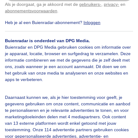
Weerfoto Wolkjes Wolken Wolkenlucht Blauwe lucht
Als je doorgaat, ga je akkoord met de
gebruikers-
,
privacy-
en
Klik
hier
om dit aan te passen
abonnementsvoorwaarden
.
Door: Sandra Romijn
Gemaakt: 19-05-2026, 29x bekeken
Heb je al een Buienradar-abonnement?
Inloggen
Buienradar is onderdeel van DPG Media.
Buienradar en DPG Media gebruiken cookies om informatie over
#blauwelucht
Wolken
je apparaat, locatie, browser en surfgedrag te verzamelen. Deze
informatie combineren we met de gegevens die je zelf deelt met
ons, zoals wanneer je een account aanmaakt. Dit doen we om
Bekijk slideshow
het gebruik van onze media te analyseren en onze websites en
apps te verbeteren.
Daarnaast kunnen we, als je hier toestemming voor geeft, je
gegevens gebruiken om onze content, communicatie en aanbod
te personaliseren en je relevante advertenties te tonen, en voor
Een moment geduld aub...
marketingdoeleinden delen met 4 mediapartners. Ook content
van 13 externe platformen wordt enkel getoond met jouw
toestemming. Onze 114 advertentie partners gebruiken cookies
voor gepersonaliseerde advertenties, advertentie- en