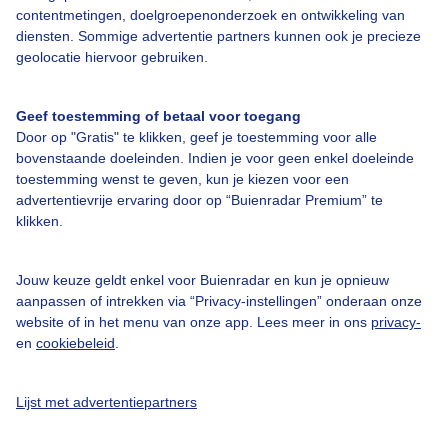
Over Buienradar
contentmetingen, doelgroepenonderzoek en ontwikkeling van
diensten. Sommige advertentie partners kunnen ook je precieze
geolocatie hiervoor gebruiken.
Bedrijfsgegevens
Veelgestelde vragen
Geef toestemming of betaal voor toegang
Door op "Gratis" te klikken, geef je toestemming voor alle
Contact
bovenstaande doeleinden. Indien je voor geen enkel doeleinde
Toegankelijkheid
toestemming wenst te geven, kun je kiezen voor een
advertentievrije ervaring door op “Buienradar Premium” te
Gebruikersvoorwaarden
klikken.
Adverteren
Buienradar Team
Jouw keuze geldt enkel voor Buienradar en kun je opnieuw
aanpassen of intrekken via “Privacy-instellingen” onderaan onze
Privacy beleid
website of in het menu van onze app. Lees meer in ons
privacy-
en
cookiebeleid
.
Cookie beleid
Privacy instellingen
Lijst met advertentiepartners
Gratis weerdata