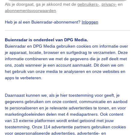
Als je doorgaat, ga je akkoord met de
gebruikers-
,
privacy-
en
Klik
hier
om dit aan te passen
abonnementsvoorwaarden
.
Heb je al een Buienradar-abonnement?
Inloggen
Lente
Zon
Wolken
Buienradar is onderdeel van DPG Media.
Buienradar en DPG Media gebruiken cookies om informatie over
je apparaat, locatie, browser en surfgedrag te verzamelen. Deze
Bekijk slideshow
informatie combineren we met de gegevens die je zelf deelt met
ons, zoals wanneer je een account aanmaakt. Dit doen we om
het gebruik van onze media te analyseren en onze websites en
apps te verbeteren.
Een moment geduld aub...
Daarnaast kunnen we, als je hier toestemming voor geeft, je
gegevens gebruiken om onze content, communicatie en aanbod
te personaliseren en je relevante advertenties te tonen, en voor
marketingdoeleinden delen met 4 mediapartners. Ook content
van 13 externe platformen wordt enkel getoond met jouw
toestemming. Onze 114 advertentie partners gebruiken cookies
voor gepersonaliseerde advertenties, advertentie- en