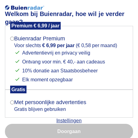
Welkom bij Buienradar, hoe wil je verder
gaan?
Premium € 6,99 / jaar
Mogen we je locatie gebruiken voor het
Wolkenband
weer?
Buienradar Premium
Voor slechts
€ 6,99 per jaar
(€ 0,58 per maand)
Advertentievrij en privacy veilig
Ontvang voor min. € 40,- aan cadeaus
Indien je hier nog geen akkoord op hebt gegeven,
verschijnt er zo een pop-up uit je browser waarin
10% donatie aan Staatsbosbeheer
deze toestemming gevraagd wordt.
Elk moment opzegbaar
Gratis
Is goed, toon de popup
Met persoonlijke advertenties
Gratis blijven gebruiken
Opkomende wolkenband rond 11 uur vanochtend in
Instellingen
Witteveen Drenthe
Nu niet, misschien later
Doorgaan
Door: Albert Thibaudier
Gemaakt: 19-05-2026, 38x bekeken
Gebruik je Safari en wil je niet elke dag deze pop-up zien?