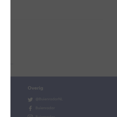
 aub...
Overig
@BuienradarNL
Buienradar