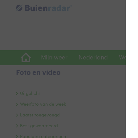
Mijn weer
Nederland
Wereld
Foto en video
N
Uitgelicht
Weerfoto van de week
Laatst toegevoegd
Best gewaardeerd
Populaire categorieën