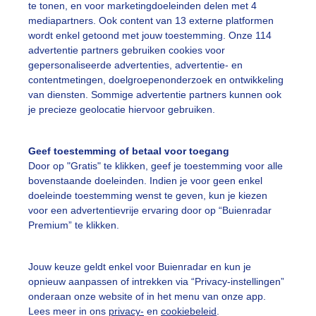
te tonen, en voor marketingdoeleinden delen met 4
mediapartners. Ook content van 13 externe platformen
loemenrand
Lente
wordt enkel getoond met jouw toestemming. Onze 114
advertentie partners gebruiken cookies voor
gepersonaliseerde advertenties, advertentie- en
ekijk slideshow
contentmetingen, doelgroepenonderzoek en ontwikkeling
van diensten. Sommige advertentie partners kunnen ook
je precieze geolocatie hiervoor gebruiken.
Geef toestemming of betaal voor toegang
Door op "Gratis" te klikken, geef je toestemming voor alle
Een moment geduld
bovenstaande doeleinden. Indien je voor geen enkel
doeleinde toestemming wenst te geven, kun je kiezen
voor een advertentievrije ervaring door op “Buienradar
Premium” te klikken.
uienradar
Mijn weer
Jouw keuze geldt enkel voor Buienradar en kun je
fsgegevens
De Bilt
opnieuw aanpassen of intrekken via “Privacy-instellingen”
stelde vragen
onderaan onze website of in het menu van onze app.
Lees meer in ons
privacy-
en
cookiebeleid
.