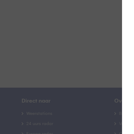
B
B
Direct naar
Over B
Weerstations
Bedrij
24 uurs radar
Veelge