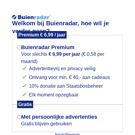
Reisinforma
Welkom bij Buienradar, hoe wil je
verder gaan?
Premium € 6,99 / jaar
Buienradar Premium
Voor slechts
€ 6,99 per jaar
(€ 0,58 per
wijd
Foto en video
Weerzine
maand)
Mogen we je locatie gebruiken voor
Advertentievrij en privacy veilig
het weer?
Zoeken in 
Ontvang voor min. € 40,- aan cadeaus
10% donatie aan Staatsbosbeheer
og wat kleur van de bloemen aan de 
Elk moment opzegbaar
Indien je hier nog geen akkoord op hebt
Gratis
gegeven, verschijnt er zo een pop-up uit
je browser waarin deze toestemming
Met persoonlijke advertenties
gevraagd wordt.
Gratis blijven gebruiken
Instellingen