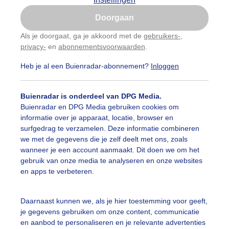
Is goed, toon de popup
Doorgaan
Nu niet, misschien later
Als je doorgaat, ga je akkoord met de
gebruikers-
,
privacy-
en
abonnementsvoorwaarden
.
Gebruik je Safari en wil je niet elke dag deze pop-up
zien?
Heb je al een Buienradar-abonnement?
Inloggen
Klik
hier
om dit aan te passen
Buienradar is onderdeel van DPG Media.
Buienradar en DPG Media gebruiken cookies om
informatie over je apparaat, locatie, browser en
surfgedrag te verzamelen. Deze informatie combineren
we met de gegevens die je zelf deelt met ons, zoals
wanneer je een account aanmaakt. Dit doen we om het
gebruik van onze media te analyseren en onze websites
en apps te verbeteren.
errand geeft nog wat kleur op deze saaie grijze morgen
Daarnaast kunnen we, als je hier toestemming voor geeft,
je gegevens gebruiken om onze content, communicatie
r: Astrid Wiessner Hoog
Gemaakt: 19-05-2026, 36x bekeken
en aanbod te personaliseren en je relevante advertenties