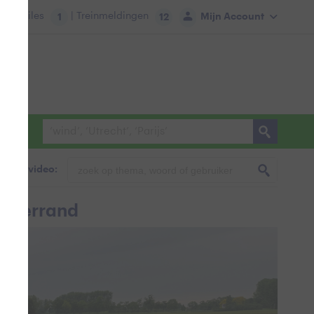
tie:
Files
| Treinmeldingen
Mijn Account
1
12
foto & video:
akkerrand