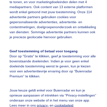
te tonen, en voor marketingdoeleinden delen met 4
mediapartners. Ook content van 13 externe platformen
amping
Lente
wordt enkel getoond met jouw toestemming. Onze 114
advertentie partners gebruiken cookies voor
gepersonaliseerde advertenties, advertentie- en
ekijk slideshow
contentmetingen, doelgroepenonderzoek en ontwikkeling
van diensten. Sommige advertentie partners kunnen ook
je precieze geolocatie hiervoor gebruiken.
Geef toestemming of betaal voor toegang
Door op "Gratis" te klikken, geef je toestemming voor alle
Een moment geduld
bovenstaande doeleinden. Indien je voor geen enkel
doeleinde toestemming wenst te geven, kun je kiezen
voor een advertentievrije ervaring door op “Buienradar
Premium” te klikken.
uienradar
Mijn weer
Jouw keuze geldt enkel voor Buienradar en kun je
fsgegevens
De Bilt
opnieuw aanpassen of intrekken via “Privacy-instellingen”
stelde vragen
onderaan onze website of in het menu van onze app.
Lees meer in ons
privacy-
en
cookiebeleid
.
t