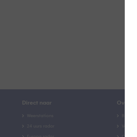
C
B
Direct naar
Over B
Weerstations
Bedrij
24 uurs radar
Veelge
Europa radar
Contac