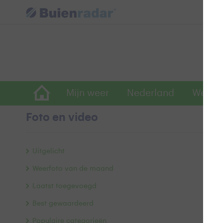
Mijn weer
Nederland
Wereld
Foto en video
C
Uitgelicht
Weerfoto van de maand
Laatst toegevoegd
Best gewaardeerd
Populaire categorieën