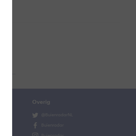
 aub...
Overig
@BuienradarNL
Buienradar
Buienradar