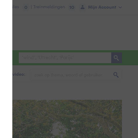
tie:
Files
| Treinmeldingen
Mijn Account
0
10
foto & video: