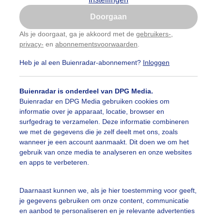
Is goed, toon de popup
Doorgaan
Nu niet, misschien later
Als je doorgaat, ga je akkoord met de
gebruikers-
,
privacy-
en
abonnementsvoorwaarden
.
Gebruik je Safari en wil je niet elke dag deze pop-up
zien?
Heb je al een Buienradar-abonnement?
Inloggen
Klik
hier
om dit aan te passen
Buienradar is onderdeel van DPG Media.
Buienradar en DPG Media gebruiken cookies om
informatie over je apparaat, locatie, browser en
surfgedrag te verzamelen. Deze informatie combineren
we met de gegevens die je zelf deelt met ons, zoals
wanneer je een account aanmaakt. Dit doen we om het
gebruik van onze media te analyseren en onze websites
en apps te verbeteren.
g even geduld op de camping,maar het mooie er komt era
Daarnaast kunnen we, als je hier toestemming voor geeft,
je gegevens gebruiken om onze content, communicatie
r: Ton Wesselius
Gemaakt: 19-05-2026, 8x bekeken
en aanbod te personaliseren en je relevante advertenties