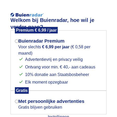
Reisinforma
Welkom bij Buienradar, hoe wil je
verder gaan?
Premium € 6,99 / jaar
Buienradar Premium
Voor slechts
€ 6,99 per jaar
(€ 0,58 per
wijd
Foto en video
Weerzine
maand)
Mogen we je locatie gebruiken voor
Advertentievrij en privacy veilig
het weer?
Zoeken in 
Ontvang voor min. € 40,- aan cadeaus
10% donatie aan Staatsbosbeheer
amping
Elk moment opzegbaar
Indien je hier nog geen akkoord op hebt
Gratis
gegeven, verschijnt er zo een pop-up uit
je browser waarin deze toestemming
Met persoonlijke advertenties
gevraagd wordt.
Gratis blijven gebruiken
Instellingen