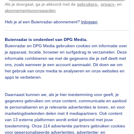
Als je doorgaat, ga je akkoord met de
gebruikers-
,
privacy-
en
Klik
hier
om dit aan te passen
abonnementsvoorwaarden
.
Heb je al een Buienradar-abonnement?
Inloggen
Bekijk slideshow
Buienradar is onderdeel van DPG Media.
Buienradar en DPG Media gebruiken cookies om informatie over
je apparaat, locatie, browser en surfgedrag te verzamelen. Deze
informatie combineren we met de gegevens die je zelf deelt met
ons, zoals wanneer je een account aanmaakt. Dit doen we om
het gebruik van onze media te analyseren en onze websites en
Een moment geduld aub...
apps te verbeteren.
Daarnaast kunnen we, als je hier toestemming voor geeft, je
gegevens gebruiken om onze content, communicatie en aanbod
te personaliseren en je relevante advertenties te tonen, en voor
marketingdoeleinden delen met 4 mediapartners. Ook content
Over Buienradar
van 13 externe platformen wordt enkel getoond met jouw
toestemming. Onze 114 advertentie partners gebruiken cookies
voor gepersonaliseerde advertenties, advertentie- en