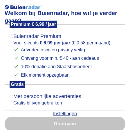
Welkom bij Buienradar, hoe wil je verder
gaan?
Premium € 6,99 / jaar
Mogen we je locatie gebruiken voor het
Zon, wolken, windmolens en een luchtballon in
weer?
Zijderveld
Buienradar Premium
Voor slechts
€ 6,99 per jaar
(€ 0,58 per maand)
Advertentievrij en privacy veilig
Ontvang voor min. € 40,- aan cadeaus
Indien je hier nog geen akkoord op hebt gegeven,
verschijnt er zo een pop-up uit je browser waarin
10% donatie aan Staatsbosbeheer
deze toestemming gevraagd wordt.
Elk moment opzegbaar
Gratis
Is goed, toon de popup
Met persoonlijke advertenties
Gratis blijven gebruiken
Instellingen
Nu niet, misschien later
Door: Trudy Fortuijn - van Es
Gemaakt: 18-05-2026, 70x bekeken
Doorgaan
Gebruik je Safari en wil je niet elke dag deze pop-up zien?