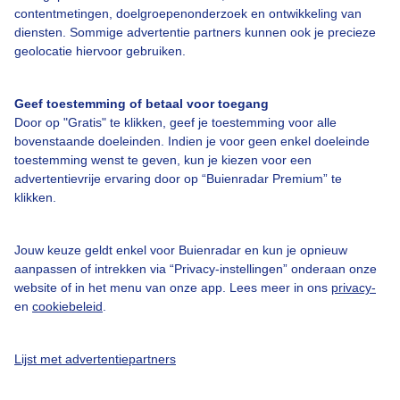
Bedrijfsgegevens
contentmetingen, doelgroepenonderzoek en ontwikkeling van
diensten. Sommige advertentie partners kunnen ook je precieze
Veelgestelde vragen
geolocatie hiervoor gebruiken.
Contact
Toegankelijkheid
Geef toestemming of betaal voor toegang
Door op "Gratis" te klikken, geef je toestemming voor alle
Gebruikersvoorwaarden
bovenstaande doeleinden. Indien je voor geen enkel doeleinde
Adverteren
toestemming wenst te geven, kun je kiezen voor een
advertentievrije ervaring door op “Buienradar Premium” te
Buienradar Team
klikken.
Privacy beleid
Cookie beleid
Jouw keuze geldt enkel voor Buienradar en kun je opnieuw
aanpassen of intrekken via “Privacy-instellingen” onderaan onze
Privacy instellingen
website of in het menu van onze app. Lees meer in ons
privacy-
en
cookiebeleid
.
Gratis weerdata
@BuienradarNL
Lijst met advertentiepartners
Buienradar