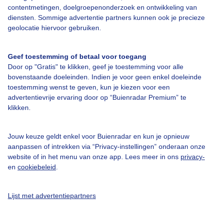
contentmetingen, doelgroepenonderzoek en ontwikkeling van
Veelgestelde vragen
diensten. Sommige advertentie partners kunnen ook je precieze
Contact
geolocatie hiervoor gebruiken.
Toegankelijkheid
Geef toestemming of betaal voor toegang
Gebruikersvoorwaarden
Door op "Gratis" te klikken, geef je toestemming voor alle
Adverteren
bovenstaande doeleinden. Indien je voor geen enkel doeleinde
toestemming wenst te geven, kun je kiezen voor een
Buienradar Team
advertentievrije ervaring door op “Buienradar Premium” te
klikken.
Privacy beleid
Cookie beleid
Jouw keuze geldt enkel voor Buienradar en kun je opnieuw
Privacy instellingen
aanpassen of intrekken via “Privacy-instellingen” onderaan onze
website of in het menu van onze app. Lees meer in ons
privacy-
Gratis weerdata
en
cookiebeleid
.
@BuienradarNL
Lijst met advertentiepartners
Buienradar
Buienradar