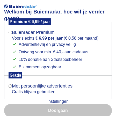
Welkom bij Buienradar, hoe wil je verder
gaan?
Premium € 6,99 / jaar
Mogen we je locatie gebruiken voor het
Bewolkt vanavond
weer?
Buienradar Premium
Voor slechts
€ 6,99 per jaar
(€ 0,58 per maand)
Advertentievrij en privacy veilig
Ontvang voor min. € 40,- aan cadeaus
Indien je hier nog geen akkoord op hebt gegeven,
verschijnt er zo een pop-up uit je browser waarin
10% donatie aan Staatsbosbeheer
deze toestemming gevraagd wordt.
Elk moment opzegbaar
Gratis
Is goed, toon de popup
Met persoonlijke advertenties
Gratis blijven gebruiken
Instellingen
Nu niet, misschien later
Door: Ankie Grijsen
Gemaakt: 18-05-2026, 57x bekeken
Doorgaan
Gebruik je Safari en wil je niet elke dag deze pop-up zien?