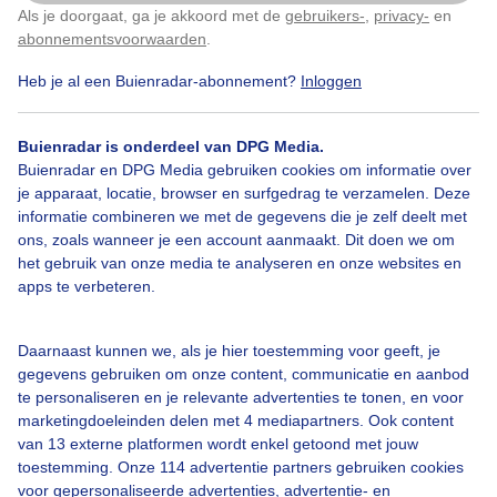
Als je doorgaat, ga je akkoord met de
gebruikers-
,
privacy-
en
Klik
hier
om dit aan te passen
abonnementsvoorwaarden
.
Heb je al een Buienradar-abonnement?
Inloggen
Bekijk slideshow
Buienradar is onderdeel van DPG Media.
Buienradar en DPG Media gebruiken cookies om informatie over
je apparaat, locatie, browser en surfgedrag te verzamelen. Deze
informatie combineren we met de gegevens die je zelf deelt met
ons, zoals wanneer je een account aanmaakt. Dit doen we om
Een moment geduld aub...
het gebruik van onze media te analyseren en onze websites en
apps te verbeteren.
Daarnaast kunnen we, als je hier toestemming voor geeft, je
gegevens gebruiken om onze content, communicatie en aanbod
te personaliseren en je relevante advertenties te tonen, en voor
Over Buienradar
marketingdoeleinden delen met 4 mediapartners. Ook content
van 13 externe platformen wordt enkel getoond met jouw
toestemming. Onze 114 advertentie partners gebruiken cookies
Bedrijfsgegevens
voor gepersonaliseerde advertenties, advertentie- en