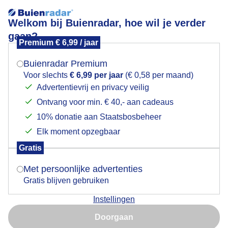
Welkom bij Buienradar, hoe wil je verder
gaan?
Premium € 6,99 / jaar
Mogen we je locatie gebruiken voor het
Beetje kleur bij grijs bewolktelucht!
weer?
Buienradar Premium
Voor slechts
€ 6,99 per jaar
(€ 0,58 per maand)
Advertentievrij en privacy veilig
Ontvang voor min. € 40,- aan cadeaus
Indien je hier nog geen akkoord op hebt gegeven,
verschijnt er zo een pop-up uit je browser waarin
10% donatie aan Staatsbosbeheer
deze toestemming gevraagd wordt.
Elk moment opzegbaar
Gratis
Is goed, toon de popup
Met persoonlijke advertenties
Gratis blijven gebruiken
Instellingen
Nu niet, misschien later
Door: Nely V Frankenhuijzen
Gemaakt: 18-05-2026, 101x bekeken
Doorgaan
Gebruik je Safari en wil je niet elke dag deze pop-up zien?