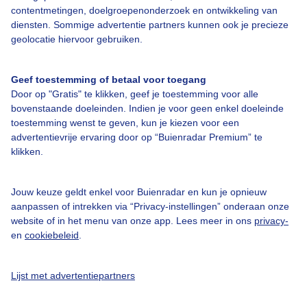
contentmetingen, doelgroepenonderzoek en ontwikkeling van
Veelgestelde vragen
diensten. Sommige advertentie partners kunnen ook je precieze
Contact
geolocatie hiervoor gebruiken.
Toegankelijkheid
Geef toestemming of betaal voor toegang
Gebruikersvoorwaarden
Door op "Gratis" te klikken, geef je toestemming voor alle
Adverteren
bovenstaande doeleinden. Indien je voor geen enkel doeleinde
toestemming wenst te geven, kun je kiezen voor een
Buienradar Team
advertentievrije ervaring door op “Buienradar Premium” te
klikken.
Privacy beleid
Cookie beleid
Jouw keuze geldt enkel voor Buienradar en kun je opnieuw
Privacy instellingen
aanpassen of intrekken via “Privacy-instellingen” onderaan onze
website of in het menu van onze app. Lees meer in ons
privacy-
Gratis weerdata
en
cookiebeleid
.
@BuienradarNL
Lijst met advertentiepartners
Buienradar
Buienradar