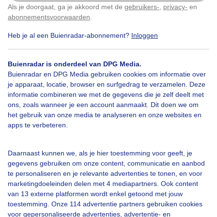
Als je doorgaat, ga je akkoord met de
gebruikers-
,
privacy-
en
Klik
hier
om dit aan te passen
abonnementsvoorwaarden
.
Heb je al een Buienradar-abonnement?
Inloggen
Bekijk slideshow
Buienradar is onderdeel van DPG Media.
Buienradar en DPG Media gebruiken cookies om informatie over
je apparaat, locatie, browser en surfgedrag te verzamelen. Deze
informatie combineren we met de gegevens die je zelf deelt met
ons, zoals wanneer je een account aanmaakt. Dit doen we om
Een moment geduld aub...
het gebruik van onze media te analyseren en onze websites en
apps te verbeteren.
Daarnaast kunnen we, als je hier toestemming voor geeft, je
gegevens gebruiken om onze content, communicatie en aanbod
te personaliseren en je relevante advertenties te tonen, en voor
Over Buienradar
marketingdoeleinden delen met 4 mediapartners. Ook content
van 13 externe platformen wordt enkel getoond met jouw
toestemming. Onze 114 advertentie partners gebruiken cookies
Bedrijfsgegevens
voor gepersonaliseerde advertenties, advertentie- en