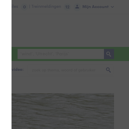
tie:
Files
| Treinmeldingen
Mijn Account
0
12
foto & video: