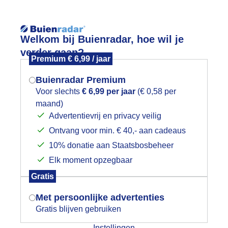
Reisinforma
Welkom bij Buienradar, hoe wil je
verder gaan?
Premium € 6,99 / jaar
Buienradar Premium
Voor slechts
€ 6,99 per jaar
(€ 0,58 per
wijd
Foto en video
Weerzine
maand)
Mogen we je locatie gebruiken voor
Advertentievrij en privacy veilig
het weer?
Zoeken in 
Ontvang voor min. € 40,- aan cadeaus
10% donatie aan Staatsbosbeheer
ooi weer met grutto, torenvalk
Elk moment opzegbaar
Indien je hier nog geen akkoord op hebt
Gratis
gegeven, verschijnt er zo een pop-up uit
je browser waarin deze toestemming
Met persoonlijke advertenties
gevraagd wordt.
Gratis blijven gebruiken
Instellingen