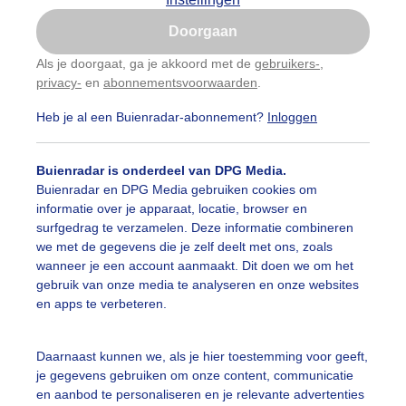
Is goed, toon de popup
Doorgaan
Nu niet, misschien later
Als je doorgaat, ga je akkoord met de
gebruikers-
,
privacy-
en
abonnementsvoorwaarden
.
Gebruik je Safari en wil je niet elke dag deze pop-up
zien?
Heb je al een Buienradar-abonnement?
Inloggen
Klik
hier
om dit aan te passen
Buienradar is onderdeel van DPG Media.
Buienradar en DPG Media gebruiken cookies om
informatie over je apparaat, locatie, browser en
surfgedrag te verzamelen. Deze informatie combineren
we met de gegevens die je zelf deelt met ons, zoals
wanneer je een account aanmaakt. Dit doen we om het
gebruik van onze media te analyseren en onze websites
en apps te verbeteren.
Daarnaast kunnen we, als je hier toestemming voor geeft,
je gegevens gebruiken om onze content, communicatie
en aanbod te personaliseren en je relevante advertenties