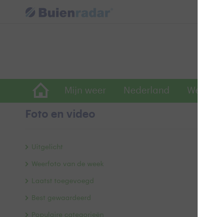
Mijn weer
Nederland
Wereld
Foto en video
m
Uitgelicht
Weerfoto van de week
Laatst toegevoegd
Best gewaardeerd
Populaire categorieën