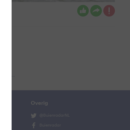
 aub...
Overig
@BuienradarNL
Buienradar