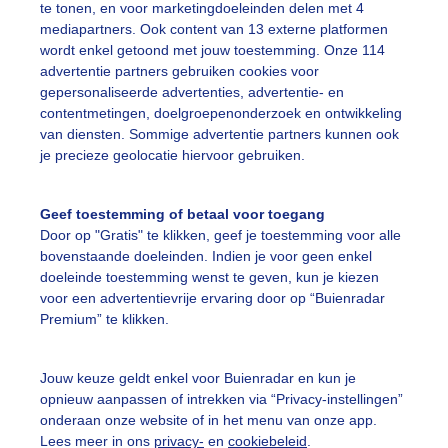
te tonen, en voor marketingdoeleinden delen met 4
mediapartners. Ook content van 13 externe platformen
r: Nico
Gemaakt: 18-05-2026, 84x bekeken
wordt enkel getoond met jouw toestemming. Onze 114
advertentie partners gebruiken cookies voor
gepersonaliseerde advertenties, advertentie- en
contentmetingen, doelgroepenonderzoek en ontwikkeling
ekijk slideshow
van diensten. Sommige advertentie partners kunnen ook
je precieze geolocatie hiervoor gebruiken.
Geef toestemming of betaal voor toegang
Door op "Gratis" te klikken, geef je toestemming voor alle
bovenstaande doeleinden. Indien je voor geen enkel
Een moment geduld
doeleinde toestemming wenst te geven, kun je kiezen
voor een advertentievrije ervaring door op “Buienradar
Premium” te klikken.
uienradar
Mijn weer
Jouw keuze geldt enkel voor Buienradar en kun je
fsgegevens
De Bilt
opnieuw aanpassen of intrekken via “Privacy-instellingen”
onderaan onze website of in het menu van onze app.
stelde vragen
Lees meer in ons
privacy-
en
cookiebeleid
.