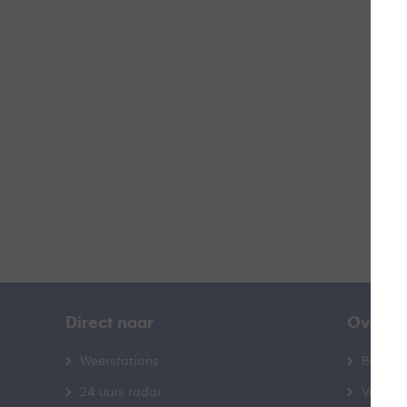
Doo
B
Direct naar
Over B
Weerstations
Bedrij
24 uurs radar
Veelge