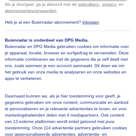
Als je doorgaat, ga je akkoord met de
gebruikers-
,
privacy-
en
Klik
hier
om dit aan te passen
abonnementsvoorwaarden
.
Heb je al een Buienradar-abonnement?
Inloggen
Bekijk slideshow
Buienradar is onderdeel van DPG Media.
Buienradar en DPG Media gebruiken cookies om informatie over
je apparaat, locatie, browser en surfgedrag te verzamelen. Deze
informatie combineren we met de gegevens die je zelf deelt met
ons, zoals wanneer je een account aanmaakt. Dit doen we om
Een moment geduld aub...
het gebruik van onze media te analyseren en onze websites en
apps te verbeteren.
Daarnaast kunnen we, als je hier toestemming voor geeft, je
gegevens gebruiken om onze content, communicatie en aanbod
te personaliseren en je relevante advertenties te tonen, en voor
Over Buienradar
marketingdoeleinden delen met 4 mediapartners. Ook content
van 13 externe platformen wordt enkel getoond met jouw
toestemming. Onze 114 advertentie partners gebruiken cookies
Bedrijfsgegevens
voor gepersonaliseerde advertenties, advertentie- en