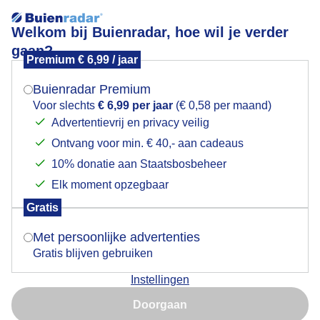
Welkom bij Buienradar, hoe wil je verder
gaan?
Premium € 6,99 / jaar
Mogen we je locatie gebruiken voor het
In de regen!
weer?
Buienradar Premium
Voor slechts
€ 6,99 per jaar
(€ 0,58 per maand)
Advertentievrij en privacy veilig
Ontvang voor min. € 40,- aan cadeaus
Indien je hier nog geen akkoord op hebt gegeven,
verschijnt er zo een pop-up uit je browser waarin
10% donatie aan Staatsbosbeheer
deze toestemming gevraagd wordt.
Elk moment opzegbaar
Gratis
Is goed, toon de popup
Met persoonlijke advertenties
Gratis blijven gebruiken
Instellingen
Nu niet, misschien later
Door: Nely V Frankenhuijzen
Gemaakt: 18-05-2026, 65x bekeken
Doorgaan
Gebruik je Safari en wil je niet elke dag deze pop-up zien?