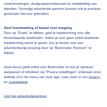
contentmetingen, doelgroepenonderzoek en ontwikkeling van
Veelgestelde vragen
diensten. Sommige advertentie partners kunnen ook je precieze
Contact
geolocatie hiervoor gebruiken.
Toegankelijkheid
Geef toestemming of betaal voor toegang
Gebruikersvoorwaarden
Door op "Gratis" te klikken, geef je toestemming voor alle
Adverteren
bovenstaande doeleinden. Indien je voor geen enkel doeleinde
toestemming wenst te geven, kun je kiezen voor een
Buienradar Team
advertentievrije ervaring door op “Buienradar Premium” te
klikken.
Privacy beleid
Cookie beleid
Jouw keuze geldt enkel voor Buienradar en kun je opnieuw
Privacy instellingen
aanpassen of intrekken via “Privacy-instellingen” onderaan onze
website of in het menu van onze app. Lees meer in ons
privacy-
Gratis weerdata
en
cookiebeleid
.
@BuienradarNL
Lijst met advertentiepartners
Buienradar
Buienradar