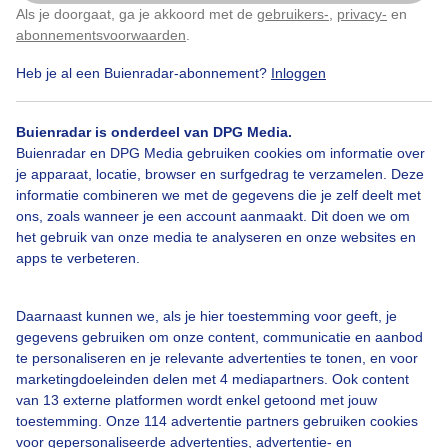
Als je doorgaat, ga je akkoord met de
gebruikers-
,
privacy-
en
Klik
hier
om dit aan te passen
abonnementsvoorwaarden
.
Heb je al een Buienradar-abonnement?
Inloggen
Lente
Buienradar is onderdeel van DPG Media.
Buienradar en DPG Media gebruiken cookies om informatie over
Bekijk slideshow
je apparaat, locatie, browser en surfgedrag te verzamelen. Deze
informatie combineren we met de gegevens die je zelf deelt met
ons, zoals wanneer je een account aanmaakt. Dit doen we om
het gebruik van onze media te analyseren en onze websites en
apps te verbeteren.
Een moment geduld aub...
Daarnaast kunnen we, als je hier toestemming voor geeft, je
gegevens gebruiken om onze content, communicatie en aanbod
te personaliseren en je relevante advertenties te tonen, en voor
marketingdoeleinden delen met 4 mediapartners. Ook content
van 13 externe platformen wordt enkel getoond met jouw
toestemming. Onze 114 advertentie partners gebruiken cookies
voor gepersonaliseerde advertenties, advertentie- en
Over Buienradar