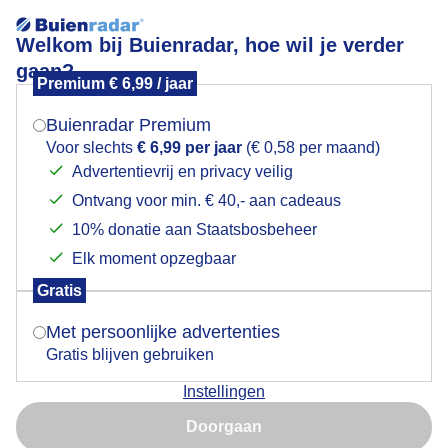
Welkom bij Buienradar, hoe wil je verder
gaan?
Premium € 6,99 / jaar
Mogen we je locatie gebruiken voor het
gezinsuitbreiding
weer?
Buienradar Premium
Voor slechts
€ 6,99 per jaar
(€ 0,58 per maand)
Advertentievrij en privacy veilig
Ontvang voor min. € 40,- aan cadeaus
Indien je hier nog geen akkoord op hebt gegeven,
verschijnt er zo een pop-up uit je browser waarin
10% donatie aan Staatsbosbeheer
deze toestemming gevraagd wordt.
Elk moment opzegbaar
Gratis
Is goed, toon de popup
Met persoonlijke advertenties
Gratis blijven gebruiken
jong leven
Instellingen
Nu niet, misschien later
Door: werner de vliegere
Gemaakt: 18-05-2026, 32x bekeken
Doorgaan
Gebruik je Safari en wil je niet elke dag deze pop-up zien?