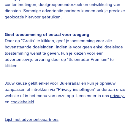
contentmetingen, doelgroepenonderzoek en ontwikkeling van
diensten. Sommige advertentie partners kunnen ook je precieze
Bedrijfsgegevens
geolocatie hiervoor gebruiken.
Veelgestelde vragen
Geef toestemming of betaal voor toegang
Contact
Door op "Gratis" te klikken, geef je toestemming voor alle
Toegankelijkheid
bovenstaande doeleinden. Indien je voor geen enkel doeleinde
toestemming wenst te geven, kun je kiezen voor een
Gebruikersvoorwaarden
advertentievrije ervaring door op “Buienradar Premium” te
klikken.
Adverteren
Buienradar Team
Jouw keuze geldt enkel voor Buienradar en kun je opnieuw
Privacy beleid
aanpassen of intrekken via “Privacy-instellingen” onderaan onze
website of in het menu van onze app. Lees meer in ons
privacy-
Cookie beleid
en
cookiebeleid
.
Privacy instellingen
Gratis weerdata
Lijst met advertentiepartners
@BuienradarNL