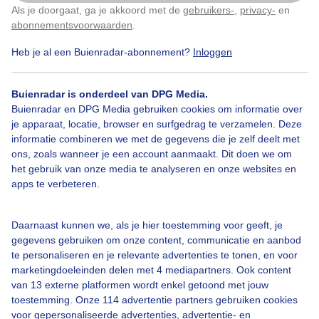
Als je doorgaat, ga je akkoord met de
gebruikers-
,
privacy-
en
Klik
hier
om dit aan te passen
Door: Michel Looyenstein
Gemaakt: 18-05-2026, 69x bekeken
abonnementsvoorwaarden
.
Heb je al een Buienradar-abonnement?
Inloggen
Wolken
Buienradar is onderdeel van DPG Media.
Buienradar en DPG Media gebruiken cookies om informatie over
je apparaat, locatie, browser en surfgedrag te verzamelen. Deze
informatie combineren we met de gegevens die je zelf deelt met
Bekijk slideshow
ons, zoals wanneer je een account aanmaakt. Dit doen we om
het gebruik van onze media te analyseren en onze websites en
apps te verbeteren.
Daarnaast kunnen we, als je hier toestemming voor geeft, je
Een moment geduld aub...
gegevens gebruiken om onze content, communicatie en aanbod
te personaliseren en je relevante advertenties te tonen, en voor
marketingdoeleinden delen met 4 mediapartners. Ook content
van 13 externe platformen wordt enkel getoond met jouw
toestemming. Onze 114 advertentie partners gebruiken cookies
voor gepersonaliseerde advertenties, advertentie- en