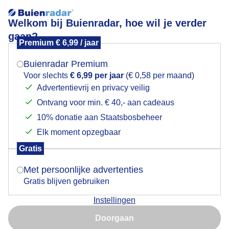
Welkom bij Buienradar, hoe wil je verder
gaan?
Premium € 6,99 / jaar
Mogen we je locatie gebruiken voor het
Goed bewolkt vanmiddag.
weer?
Buienradar Premium
Voor slechts
€ 6,99 per jaar
(€ 0,58 per maand)
Advertentievrij en privacy veilig
Ontvang voor min. € 40,- aan cadeaus
Indien je hier nog geen akkoord op hebt gegeven,
verschijnt er zo een pop-up uit je browser waarin
10% donatie aan Staatsbosbeheer
deze toestemming gevraagd wordt.
Elk moment opzegbaar
Gratis
Is goed, toon de popup
Met persoonlijke advertenties
Gratis blijven gebruiken
Instellingen
Nu niet, misschien later
En wel aardig droog.
Doorgaan
Gebruik je Safari en wil je niet elke dag deze pop-up zien?