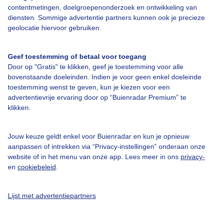
contentmetingen, doelgroepenonderzoek en ontwikkeling van
diensten. Sommige advertentie partners kunnen ook je precieze
Over Buienradar
geolocatie hiervoor gebruiken.
Bedrijfsgegevens
Geef toestemming of betaal voor toegang
Veelgestelde vragen
Door op "Gratis" te klikken, geef je toestemming voor alle
bovenstaande doeleinden. Indien je voor geen enkel doeleinde
Contact
toestemming wenst te geven, kun je kiezen voor een
Toegankelijkheid
advertentievrije ervaring door op “Buienradar Premium” te
klikken.
Gebruikersvoorwaarden
Adverteren
Jouw keuze geldt enkel voor Buienradar en kun je opnieuw
aanpassen of intrekken via “Privacy-instellingen” onderaan onze
Buienradar Team
website of in het menu van onze app. Lees meer in ons
privacy-
Privacy beleid
en
cookiebeleid
.
Cookie beleid
Lijst met advertentiepartners
Privacy instellingen
Gratis weerdata