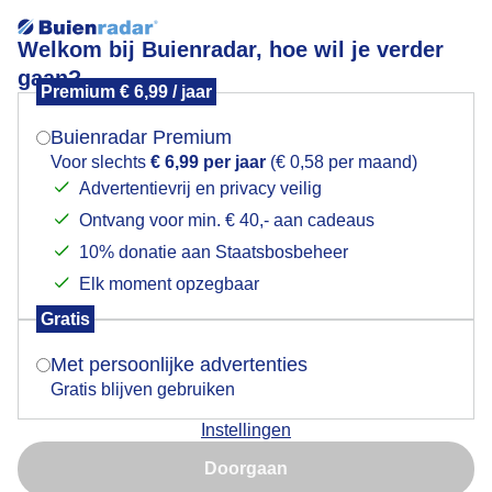
Welkom bij Buienradar, hoe wil je verder
gaan?
Premium € 6,99 / jaar
Mogen we je locatie gebruiken voor het
Lees meer.
weer?
Buienradar Premium
weerfoto
Voor slechts
€ 6,99 per jaar
(€ 0,58 per maand)
Advertentievrij en privacy veilig
Ontvang voor min. € 40,- aan cadeaus
Indien je hier nog geen akkoord op hebt gegeven,
verschijnt er zo een pop-up uit je browser waarin
10% donatie aan Staatsbosbeheer
deze toestemming gevraagd wordt.
Elk moment opzegbaar
Gratis
Is goed, toon de popup
Met persoonlijke advertenties
Gratis blijven gebruiken
Instellingen
Nu niet, misschien later
Doorgaan
Gebruik je Safari en wil je niet elke dag deze pop-up zien?
Door: Adriaan willigen de
Gemaakt: 18-05-2026, 39x bekeken