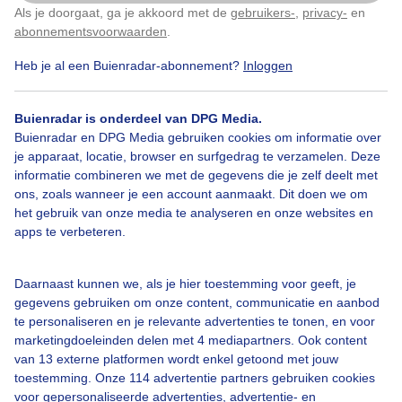
Als je doorgaat, ga je akkoord met de
gebruikers-
,
privacy-
en
Klik
hier
om dit aan te passen
abonnementsvoorwaarden
.
Heb je al een Buienradar-abonnement?
Inloggen
Buienradar is onderdeel van DPG Media.
Bekijk slideshow
Buienradar en DPG Media gebruiken cookies om informatie over
je apparaat, locatie, browser en surfgedrag te verzamelen. Deze
informatie combineren we met de gegevens die je zelf deelt met
ons, zoals wanneer je een account aanmaakt. Dit doen we om
het gebruik van onze media te analyseren en onze websites en
apps te verbeteren.
Een moment geduld aub...
Daarnaast kunnen we, als je hier toestemming voor geeft, je
gegevens gebruiken om onze content, communicatie en aanbod
te personaliseren en je relevante advertenties te tonen, en voor
marketingdoeleinden delen met 4 mediapartners. Ook content
van 13 externe platformen wordt enkel getoond met jouw
Over Buienradar
toestemming. Onze 114 advertentie partners gebruiken cookies
voor gepersonaliseerde advertenties, advertentie- en