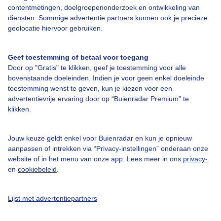
contentmetingen, doelgroepenonderzoek en ontwikkeling van
Bedrijfsgegevens
diensten. Sommige advertentie partners kunnen ook je precieze
geolocatie hiervoor gebruiken.
Veelgestelde vragen
Contact
Geef toestemming of betaal voor toegang
Toegankelijkheid
Door op "Gratis" te klikken, geef je toestemming voor alle
bovenstaande doeleinden. Indien je voor geen enkel doeleinde
Gebruikersvoorwaarden
toestemming wenst te geven, kun je kiezen voor een
advertentievrije ervaring door op “Buienradar Premium” te
Adverteren
klikken.
Buienradar Team
Privacy beleid
Jouw keuze geldt enkel voor Buienradar en kun je opnieuw
aanpassen of intrekken via “Privacy-instellingen” onderaan onze
Cookie beleid
website of in het menu van onze app. Lees meer in ons
privacy-
Privacy instellingen
en
cookiebeleid
.
Gratis weerdata
Lijst met advertentiepartners
@BuienradarNL