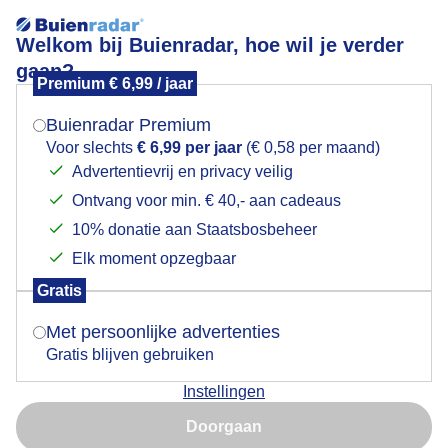
Welkom bij Buienradar, hoe wil je verder
gaan?
Premium € 6,99 / jaar
Mogen we je locatie gebruiken voor het
Blauwe hemel met enige sluierwolkjes op Vlieland
weer?
Buienradar Premium
Voor slechts
€ 6,99 per jaar
(€ 0,58 per maand)
Advertentievrij en privacy veilig
Ontvang voor min. € 40,- aan cadeaus
Indien je hier nog geen akkoord op hebt gegeven,
verschijnt er zo een pop-up uit je browser waarin
10% donatie aan Staatsbosbeheer
deze toestemming gevraagd wordt.
Elk moment opzegbaar
Gratis
Is goed, toon de popup
Met persoonlijke advertenties
Gratis blijven gebruiken
Instellingen
Nu niet, misschien later
Door: Gerard Koster Joenje
Gemaakt: 18-05-2026, 52x bekeken
Doorgaan
Gebruik je Safari en wil je niet elke dag deze pop-up zien?