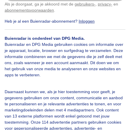
Als je doorgaat, ga je akkoord met de
gebruikers-
,
privacy-
en
Klik
hier
om dit aan te passen
abonnementsvoorwaarden
.
Heb je al een Buienradar-abonnement?
Inloggen
Bekijk slideshow
Buienradar is onderdeel van DPG Media.
Buienradar en DPG Media gebruiken cookies om informatie over
je apparaat, locatie, browser en surfgedrag te verzamelen. Deze
informatie combineren we met de gegevens die je zelf deelt met
ons, zoals wanneer je een account aanmaakt. Dit doen we om
Een moment geduld aub...
het gebruik van onze media te analyseren en onze websites en
apps te verbeteren.
Daarnaast kunnen we, als je hier toestemming voor geeft, je
gegevens gebruiken om onze content, communicatie en aanbod
te personaliseren en je relevante advertenties te tonen, en voor
Over Buienradar
marketingdoeleinden delen met 4 mediapartners. Ook content
van 13 externe platformen wordt enkel getoond met jouw
toestemming. Onze 114 advertentie partners gebruiken cookies
Bedrijfsgegevens
voor gepersonaliseerde advertenties, advertentie- en