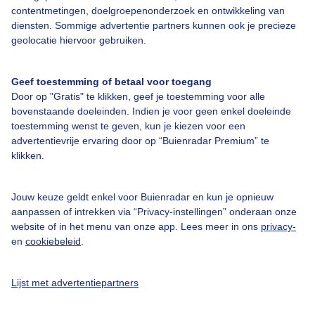
contentmetingen, doelgroepenonderzoek en ontwikkeling van
Veelgestelde vragen
diensten. Sommige advertentie partners kunnen ook je precieze
Contact
geolocatie hiervoor gebruiken.
Toegankelijkheid
Geef toestemming of betaal voor toegang
Gebruikersvoorwaarden
Door op "Gratis" te klikken, geef je toestemming voor alle
Adverteren
bovenstaande doeleinden. Indien je voor geen enkel doeleinde
toestemming wenst te geven, kun je kiezen voor een
Buienradar Team
advertentievrije ervaring door op “Buienradar Premium” te
klikken.
Privacy beleid
Cookie beleid
Jouw keuze geldt enkel voor Buienradar en kun je opnieuw
Privacy instellingen
aanpassen of intrekken via “Privacy-instellingen” onderaan onze
website of in het menu van onze app. Lees meer in ons
privacy-
Gratis weerdata
en
cookiebeleid
.
@BuienradarNL
Lijst met advertentiepartners
Buienradar
Buienradar