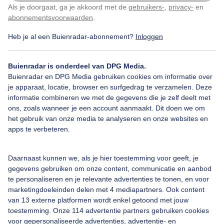
Als je doorgaat, ga je akkoord met de
gebruikers-
,
privacy-
en
Klik
hier
om dit aan te passen
abonnementsvoorwaarden
.
Heb je al een Buienradar-abonnement?
Inloggen
Bekijk slideshow
Buienradar is onderdeel van DPG Media.
Buienradar en DPG Media gebruiken cookies om informatie over
je apparaat, locatie, browser en surfgedrag te verzamelen. Deze
informatie combineren we met de gegevens die je zelf deelt met
ons, zoals wanneer je een account aanmaakt. Dit doen we om
Een moment geduld aub...
het gebruik van onze media te analyseren en onze websites en
apps te verbeteren.
Daarnaast kunnen we, als je hier toestemming voor geeft, je
gegevens gebruiken om onze content, communicatie en aanbod
te personaliseren en je relevante advertenties te tonen, en voor
Over Buienradar
marketingdoeleinden delen met 4 mediapartners. Ook content
van 13 externe platformen wordt enkel getoond met jouw
toestemming. Onze 114 advertentie partners gebruiken cookies
Bedrijfsgegevens
voor gepersonaliseerde advertenties, advertentie- en