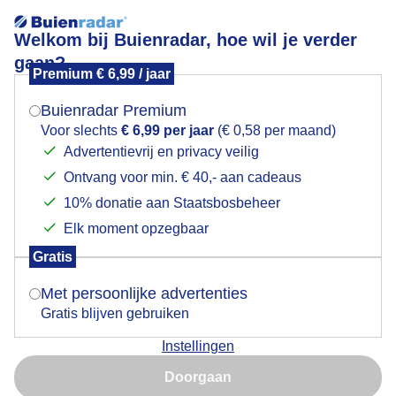
Welkom bij Buienradar, hoe wil je verder
gaan?
Premium € 6,99 / jaar
Mogen we je locatie gebruiken voor het
Hondenweer
weer?
Buienradar Premium
Voor slechts
€ 6,99 per jaar
(€ 0,58 per maand)
Advertentievrij en privacy veilig
Ontvang voor min. € 40,- aan cadeaus
Indien je hier nog geen akkoord op hebt gegeven,
verschijnt er zo een pop-up uit je browser waarin
10% donatie aan Staatsbosbeheer
deze toestemming gevraagd wordt.
Elk moment opzegbaar
Gratis
Is goed, toon de popup
Met persoonlijke advertenties
Gratis blijven gebruiken
Instellingen
Nu niet, misschien later
Door: Burry van den Brink
Gemaakt: 18-05-2026, 39x bekeken
Doorgaan
Gebruik je Safari en wil je niet elke dag deze pop-up zien?