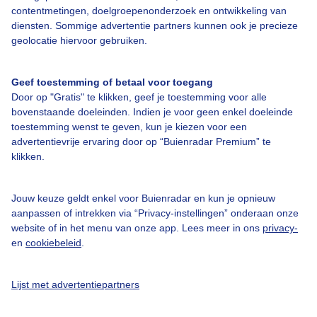
contentmetingen, doelgroepenonderzoek en ontwikkeling van
Veelgestelde vragen
diensten. Sommige advertentie partners kunnen ook je precieze
Contact
geolocatie hiervoor gebruiken.
Toegankelijkheid
Geef toestemming of betaal voor toegang
Gebruikersvoorwaarden
Door op "Gratis" te klikken, geef je toestemming voor alle
Adverteren
bovenstaande doeleinden. Indien je voor geen enkel doeleinde
toestemming wenst te geven, kun je kiezen voor een
Buienradar Team
advertentievrije ervaring door op “Buienradar Premium” te
klikken.
Privacy beleid
Cookie beleid
Jouw keuze geldt enkel voor Buienradar en kun je opnieuw
Privacy instellingen
aanpassen of intrekken via “Privacy-instellingen” onderaan onze
website of in het menu van onze app. Lees meer in ons
privacy-
Gratis weerdata
en
cookiebeleid
.
@BuienradarNL
Lijst met advertentiepartners
Buienradar
Buienradar