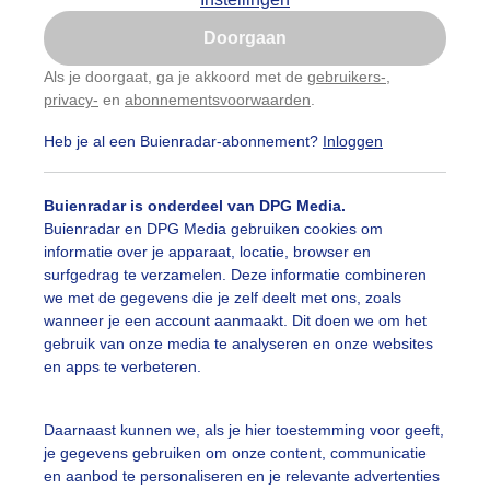
Is goed, toon de popup
Doorgaan
Nu niet, misschien later
Als je doorgaat, ga je akkoord met de
gebruikers-
,
privacy-
en
abonnementsvoorwaarden
.
Gebruik je Safari en wil je niet elke dag deze pop-up
zien?
Heb je al een Buienradar-abonnement?
Inloggen
Klik
hier
om dit aan te passen
Buienradar is onderdeel van DPG Media.
Buienradar en DPG Media gebruiken cookies om
informatie over je apparaat, locatie, browser en
surfgedrag te verzamelen. Deze informatie combineren
we met de gegevens die je zelf deelt met ons, zoals
wanneer je een account aanmaakt. Dit doen we om het
gebruik van onze media te analyseren en onze websites
r: Nely V Frankenhuijzen
Gemaakt: 17-05-2026, 36x bekeken
en apps te verbeteren.
Daarnaast kunnen we, als je hier toestemming voor geeft,
je gegevens gebruiken om onze content, communicatie
ekijk slideshow
en aanbod te personaliseren en je relevante advertenties