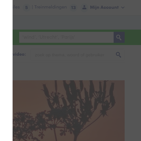
tie:
Files
| Treinmeldingen
Mijn Account
5
13
foto & video: