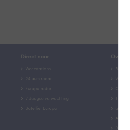
Direct naar
Over B
Weerstations
Bedrij
24 uurs radar
Veelge
Europa radar
Contac
7-daagse verwachting
Toegank
Satelliet Europa
Gebrui
Advert
Buienr