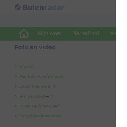
Mijn weer
Nederland
Wereld
Foto en video
W
Uitgelicht
Weerfoto van de maand
Laatst toegevoegd
Best gewaardeerd
Populaire categorieën
Foto/video toevoegen