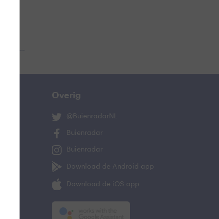
 aub...
Overig
@BuienradarNL
Buienradar
Buienradar
Download de Android app
Download de iOS app