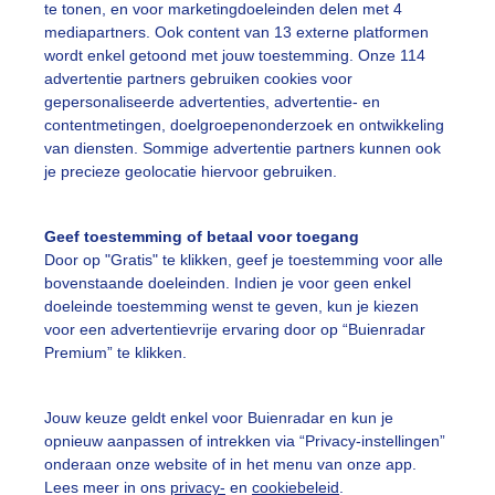
te tonen, en voor marketingdoeleinden delen met 4
mediapartners. Ook content van 13 externe platformen
wordt enkel getoond met jouw toestemming. Onze 114
advertentie partners gebruiken cookies voor
gepersonaliseerde advertenties, advertentie- en
Een moment geduld
contentmetingen, doelgroepenonderzoek en ontwikkeling
van diensten. Sommige advertentie partners kunnen ook
je precieze geolocatie hiervoor gebruiken.
uienradar
Mijn weer
Geef toestemming of betaal voor toegang
Door op "Gratis" te klikken, geef je toestemming voor alle
fsgegevens
De Bilt
bovenstaande doeleinden. Indien je voor geen enkel
stelde vragen
doeleinde toestemming wenst te geven, kun je kiezen
voor een advertentievrije ervaring door op “Buienradar
t
Premium” te klikken.
elijkheid
kersvoorwaarden
Jouw keuze geldt enkel voor Buienradar en kun je
opnieuw aanpassen of intrekken via “Privacy-instellingen”
eren
onderaan onze website of in het menu van onze app.
Lees meer in ons
privacy-
en
cookiebeleid
.
adar Team