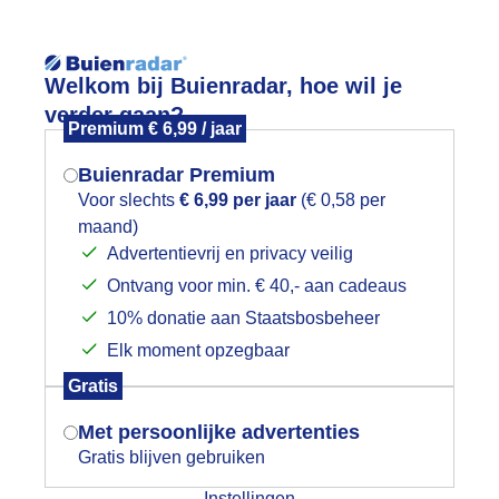
Reisinforma
Lees meer.
Welkom bij Buienradar, hoe wil je
verder gaan?
Premium € 6,99 / jaar
wijd
Foto en video
Weerzine
Buienradar Premium
Zoeken in 
Voor slechts
€ 6,99 per jaar
(€ 0,58 per
maand)
Mogen we je locatie gebruiken voor
eerfoto!
Advertentievrij en privacy veilig
het weer?
Ontvang voor min. € 40,- aan cadeaus
10% donatie aan Staatsbosbeheer
Elk moment opzegbaar
Indien je hier nog geen akkoord op hebt
Gratis
gegeven, verschijnt er zo een pop-up uit
je browser waarin deze toestemming
Met persoonlijke advertenties
gevraagd wordt.
Gratis blijven gebruiken
Instellingen