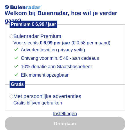
Welkom bij Buienradar, hoe wil je verder
gaan?
Premium € 6,99 / jaar
Mogen we je locatie gebruiken voor het
ZONSONDERGANG
weer?
Buienradar Premium
Voor slechts
€ 6,99 per jaar
(€ 0,58 per maand)
Advertentievrij en privacy veilig
Ontvang voor min. € 40,- aan cadeaus
Indien je hier nog geen akkoord op hebt gegeven,
verschijnt er zo een pop-up uit je browser waarin
10% donatie aan Staatsbosbeheer
deze toestemming gevraagd wordt.
Elk moment opzegbaar
Gratis
Is goed, toon de popup
Met persoonlijke advertenties
Gratis blijven gebruiken
Veel regen gevallen -weinig wind, in de avond een
Instellingen
streepje Zonsondergang met bewolking
Nu niet, misschien later
Doorgaan
Door: Nellie Bartels
Gemaakt: 17-05-2026, 27x bekeken
Gebruik je Safari en wil je niet elke dag deze pop-up zien?