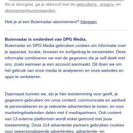
Als je doorgaat, ga je akkoord met de
gebruikers-
,
privacy-
en
Klik
hier
om dit aan te passen
abonnementsvoorwaarden
.
Heb je al een Buienradar-abonnement?
Inloggen
Lente
Wolken
Zonsondergang
Buienradar is onderdeel van DPG Media.
Buienradar en DPG Media gebruiken cookies om informatie over
je apparaat, locatie, browser en surfgedrag te verzamelen. Deze
Bekijk slideshow
informatie combineren we met de gegevens die je zelf deelt met
ons, zoals wanneer je een account aanmaakt. Dit doen we om
het gebruik van onze media te analyseren en onze websites en
apps te verbeteren.
Een moment geduld aub...
Daarnaast kunnen we, als je hier toestemming voor geeft, je
gegevens gebruiken om onze content, communicatie en aanbod
te personaliseren en je relevante advertenties te tonen, en voor
marketingdoeleinden delen met 4 mediapartners. Ook content
van 13 externe platformen wordt enkel getoond met jouw
toestemming. Onze 114 advertentie partners gebruiken cookies
voor gepersonaliseerde advertenties, advertentie- en