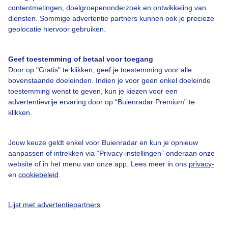
contentmetingen, doelgroepenonderzoek en ontwikkeling van
Over Buienradar
diensten. Sommige advertentie partners kunnen ook je precieze
geolocatie hiervoor gebruiken.
Bedrijfsgegevens
Veelgestelde vragen
Geef toestemming of betaal voor toegang
Door op "Gratis" te klikken, geef je toestemming voor alle
Contact
bovenstaande doeleinden. Indien je voor geen enkel doeleinde
Toegankelijkheid
toestemming wenst te geven, kun je kiezen voor een
advertentievrije ervaring door op “Buienradar Premium” te
Gebruikersvoorwaarden
klikken.
Adverteren
Buienradar Team
Jouw keuze geldt enkel voor Buienradar en kun je opnieuw
aanpassen of intrekken via “Privacy-instellingen” onderaan onze
Privacy beleid
website of in het menu van onze app. Lees meer in ons
privacy-
en
cookiebeleid
.
Cookie beleid
Privacy instellingen
Lijst met advertentiepartners
Gratis weerdata