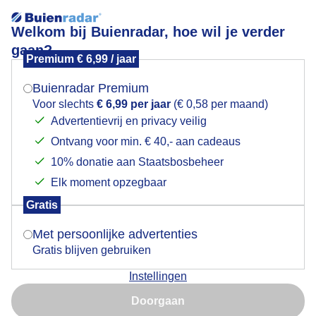
Welkom bij Buienradar, hoe wil je verder
gaan?
Premium € 6,99 / jaar
Mogen we je locatie gebruiken voor het
Lees meer.
weer?
Buienradar Premium
Donkere wolken boven Rooy
Voor slechts
€ 6,99 per jaar
(€ 0,58 per maand)
Advertentievrij en privacy veilig
Ontvang voor min. € 40,- aan cadeaus
Indien je hier nog geen akkoord op hebt gegeven,
verschijnt er zo een pop-up uit je browser waarin
10% donatie aan Staatsbosbeheer
deze toestemming gevraagd wordt.
Elk moment opzegbaar
Gratis
Is goed, toon de popup
Met persoonlijke advertenties
Gratis blijven gebruiken
Instellingen
Nu niet, misschien later
Komt een bui aan
Doorgaan
Gebruik je Safari en wil je niet elke dag deze pop-up zien?