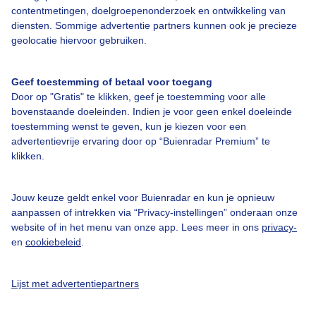
contentmetingen, doelgroepenonderzoek en ontwikkeling van
diensten. Sommige advertentie partners kunnen ook je precieze
Over Buienradar
geolocatie hiervoor gebruiken.
Bedrijfsgegevens
Geef toestemming of betaal voor toegang
Veelgestelde vragen
Door op "Gratis" te klikken, geef je toestemming voor alle
bovenstaande doeleinden. Indien je voor geen enkel doeleinde
Contact
toestemming wenst te geven, kun je kiezen voor een
advertentievrije ervaring door op “Buienradar Premium” te
Toegankelijkheid
klikken.
Gebruikersvoorwaarden
Adverteren
Jouw keuze geldt enkel voor Buienradar en kun je opnieuw
aanpassen of intrekken via “Privacy-instellingen” onderaan onze
Buienradar Team
website of in het menu van onze app. Lees meer in ons
privacy-
Privacy beleid
en
cookiebeleid
.
Cookie beleid
Lijst met advertentiepartners
Privacy instellingen
Gratis weerdata