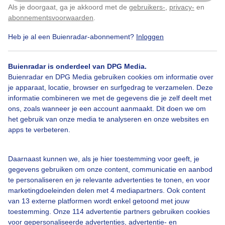
Als je doorgaat, ga je akkoord met de
gebruikers-
,
privacy-
en
Klik
hier
om dit aan te passen
Door: Anita Maes-Kuppens
Gemaakt: 17-05-2026, 34x bekeken
abonnementsvoorwaarden
.
Heb je al een Buienradar-abonnement?
Inloggen
Wolken
Buienradar is onderdeel van DPG Media.
Buienradar en DPG Media gebruiken cookies om informatie over
je apparaat, locatie, browser en surfgedrag te verzamelen. Deze
informatie combineren we met de gegevens die je zelf deelt met
Bekijk slideshow
ons, zoals wanneer je een account aanmaakt. Dit doen we om
het gebruik van onze media te analyseren en onze websites en
apps te verbeteren.
Daarnaast kunnen we, als je hier toestemming voor geeft, je
Een moment geduld aub...
gegevens gebruiken om onze content, communicatie en aanbod
te personaliseren en je relevante advertenties te tonen, en voor
marketingdoeleinden delen met 4 mediapartners. Ook content
van 13 externe platformen wordt enkel getoond met jouw
toestemming. Onze 114 advertentie partners gebruiken cookies
voor gepersonaliseerde advertenties, advertentie- en