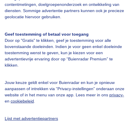
contentmetingen, doelgroepenonderzoek en ontwikkeling van
Over Buienradar
diensten. Sommige advertentie partners kunnen ook je precieze
geolocatie hiervoor gebruiken.
Bedrijfsgegevens
Veelgestelde vragen
Geef toestemming of betaal voor toegang
Door op "Gratis" te klikken, geef je toestemming voor alle
Contact
bovenstaande doeleinden. Indien je voor geen enkel doeleinde
toestemming wenst te geven, kun je kiezen voor een
Toegankelijkheid
advertentievrije ervaring door op “Buienradar Premium” te
Gebruikersvoorwaarden
klikken.
Adverteren
Jouw keuze geldt enkel voor Buienradar en kun je opnieuw
Buienradar Team
aanpassen of intrekken via “Privacy-instellingen” onderaan onze
Privacy beleid
website of in het menu van onze app. Lees meer in ons
privacy-
en
cookiebeleid
.
Cookie beleid
Privacy instellingen
Lijst met advertentiepartners
Gratis weerdata