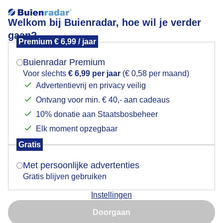
Welkom bij Buienradar, hoe wil je verder
gaan?
Premium € 6,99 / jaar
Mogen we je locatie gebruiken voor het
Slechte dag voor de pleziervaart met de vele
weer?
regenbuien. Haarlem.
Buienradar Premium
Voor slechts
€ 6,99 per jaar
(€ 0,58 per maand)
Advertentievrij en privacy veilig
Ontvang voor min. € 40,- aan cadeaus
Indien je hier nog geen akkoord op hebt gegeven,
verschijnt er zo een pop-up uit je browser waarin
10% donatie aan Staatsbosbeheer
deze toestemming gevraagd wordt.
Elk moment opzegbaar
Gratis
Is goed, toon de popup
Met persoonlijke advertenties
Gratis blijven gebruiken
Instellingen
Geen regen vandaag
Nu niet, misschien later
Doorgaan
Door: Marjon Adamidis - van Geldorp
Gebruik je Safari en wil je niet elke dag deze pop-up zien?