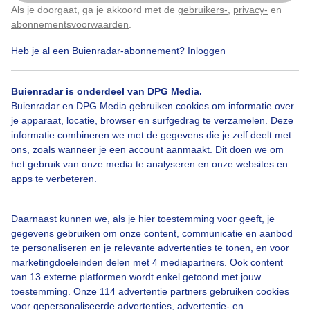
Als je doorgaat, ga je akkoord met de
gebruikers-
,
privacy-
en
Klik
hier
om dit aan te passen
abonnementsvoorwaarden
.
Gemaakt: 17-05-2026, 12x bekeken
Heb je al een Buienradar-abonnement?
Inloggen
Regen
Buienradar is onderdeel van DPG Media.
Buienradar en DPG Media gebruiken cookies om informatie over
je apparaat, locatie, browser en surfgedrag te verzamelen. Deze
Bekijk slideshow
informatie combineren we met de gegevens die je zelf deelt met
ons, zoals wanneer je een account aanmaakt. Dit doen we om
het gebruik van onze media te analyseren en onze websites en
apps te verbeteren.
Daarnaast kunnen we, als je hier toestemming voor geeft, je
Een moment geduld aub...
gegevens gebruiken om onze content, communicatie en aanbod
te personaliseren en je relevante advertenties te tonen, en voor
marketingdoeleinden delen met 4 mediapartners. Ook content
van 13 externe platformen wordt enkel getoond met jouw
toestemming. Onze 114 advertentie partners gebruiken cookies
voor gepersonaliseerde advertenties, advertentie- en