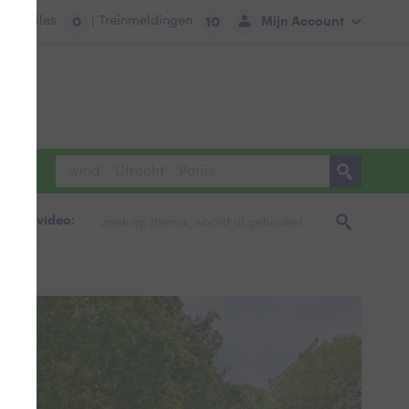
tie:
Files
| Treinmeldingen
Mijn Account
0
10
foto & video: