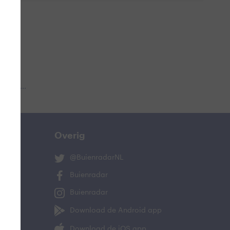
 aub...
Overig
@BuienradarNL
Buienradar
Buienradar
Download de Android app
Download de iOS app