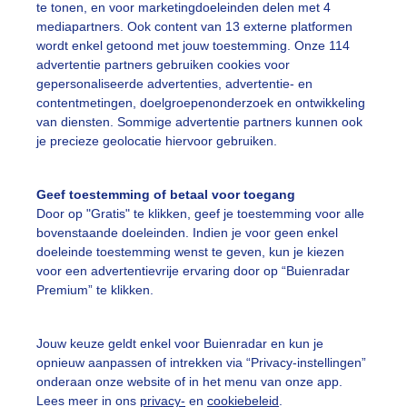
te tonen, en voor marketingdoeleinden delen met 4
mediapartners. Ook content van 13 externe platformen
ekijk slideshow
wordt enkel getoond met jouw toestemming. Onze 114
advertentie partners gebruiken cookies voor
gepersonaliseerde advertenties, advertentie- en
contentmetingen, doelgroepenonderzoek en ontwikkeling
van diensten. Sommige advertentie partners kunnen ook
je precieze geolocatie hiervoor gebruiken.
Een moment geduld
Geef toestemming of betaal voor toegang
Door op "Gratis" te klikken, geef je toestemming voor alle
bovenstaande doeleinden. Indien je voor geen enkel
uienradar
Mijn weer
doeleinde toestemming wenst te geven, kun je kiezen
voor een advertentievrije ervaring door op “Buienradar
fsgegevens
De Bilt
Premium” te klikken.
stelde vragen
t
Jouw keuze geldt enkel voor Buienradar en kun je
opnieuw aanpassen of intrekken via “Privacy-instellingen”
elijkheid
onderaan onze website of in het menu van onze app.
Lees meer in ons
privacy-
en
cookiebeleid
.
kersvoorwaarden