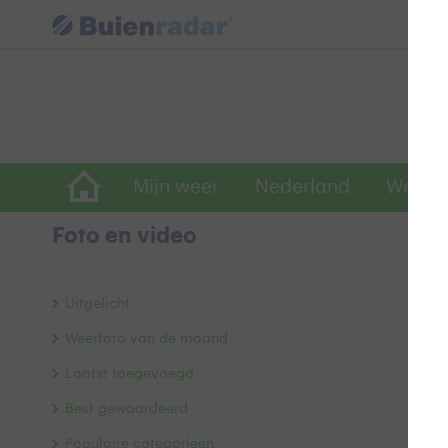
Mijn weer
Nederland
Wereld
Foto en video
I
Uitgelicht
Weerfoto van de maand
Laatst toegevoegd
Best gewaardeerd
Populaire categorieën