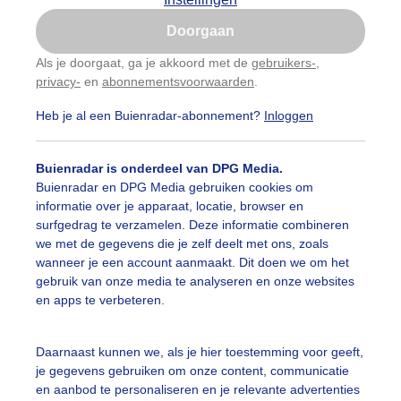
Is goed, toon de popup
Doorgaan
Nu niet, misschien later
Als je doorgaat, ga je akkoord met de
gebruikers-
,
privacy-
en
abonnementsvoorwaarden
.
Gebruik je Safari en wil je niet elke dag deze pop-up
zien?
Heb je al een Buienradar-abonnement?
Inloggen
Klik
hier
om dit aan te passen
Buienradar is onderdeel van DPG Media.
Buienradar en DPG Media gebruiken cookies om
informatie over je apparaat, locatie, browser en
surfgedrag te verzamelen. Deze informatie combineren
we met de gegevens die je zelf deelt met ons, zoals
wanneer je een account aanmaakt. Dit doen we om het
gebruik van onze media te analyseren en onze websites
en apps te verbeteren.
Daarnaast kunnen we, als je hier toestemming voor geeft,
r: Jolanda Bakker
Gemaakt: 17-05-2026, 116x bekeken
je gegevens gebruiken om onze content, communicatie
en aanbod te personaliseren en je relevante advertenties