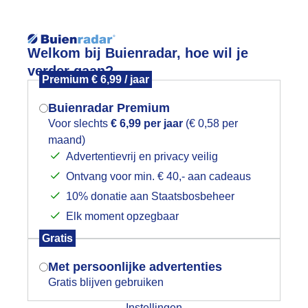
Reisinforma
Welkom bij Buienradar, hoe wil je
verder gaan?
Premium € 6,99 / jaar
Buienradar Premium
Voor slechts
€ 6,99 per jaar
(€ 0,58 per
wijd
Foto en video
Weerzine
maand)
Mogen we je locatie gebruiken voor
Advertentievrij en privacy veilig
het weer?
Zoeken in 
Ontvang voor min. € 40,- aan cadeaus
10% donatie aan Staatsbosbeheer
npakken en wegwezen op de camping
Elk moment opzegbaar
Indien je hier nog geen akkoord op hebt
Gratis
gegeven, verschijnt er zo een pop-up uit
je browser waarin deze toestemming
Met persoonlijke advertenties
gevraagd wordt.
Gratis blijven gebruiken
Instellingen