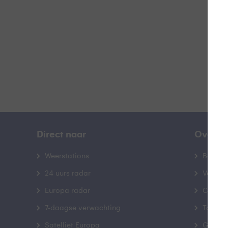
B
Direct naar
Over B
Weerstations
Bedrij
24 uurs radar
Veelge
Europa radar
Contac
7-daagse verwachting
Toegank
Satelliet Europa
Gebrui