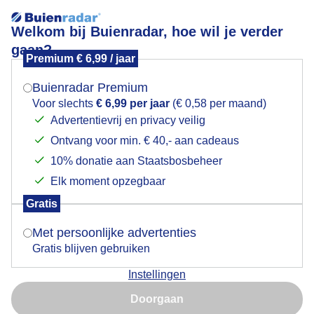
Welkom bij Buienradar, hoe wil je verder
gaan?
Premium € 6,99 / jaar
Mogen we je locatie gebruiken voor het
Bui in de verte op Mallorca.
weer?
Buienradar Premium
Voor slechts
€ 6,99 per jaar
(€ 0,58 per maand)
Advertentievrij en privacy veilig
Ontvang voor min. € 40,- aan cadeaus
Indien je hier nog geen akkoord op hebt gegeven,
verschijnt er zo een pop-up uit je browser waarin
10% donatie aan Staatsbosbeheer
deze toestemming gevraagd wordt.
Elk moment opzegbaar
Gratis
Is goed, toon de popup
Met persoonlijke advertenties
Gratis blijven gebruiken
Instellingen
Nu niet, misschien later
Doorgaan
Gebruik je Safari en wil je niet elke dag deze pop-up zien?