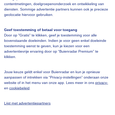
Over Buienradar
contentmetingen, doelgroepenonderzoek en ontwikkeling van
diensten. Sommige advertentie partners kunnen ook je precieze
geolocatie hiervoor gebruiken.
Bedrijfsgegevens
Veelgestelde vragen
Geef toestemming of betaal voor toegang
Door op "Gratis" te klikken, geef je toestemming voor alle
Contact
bovenstaande doeleinden. Indien je voor geen enkel doeleinde
Toegankelijkheid
toestemming wenst te geven, kun je kiezen voor een
advertentievrije ervaring door op “Buienradar Premium” te
Gebruikersvoorwaarden
klikken.
Adverteren
Buienradar Team
Jouw keuze geldt enkel voor Buienradar en kun je opnieuw
aanpassen of intrekken via “Privacy-instellingen” onderaan onze
Privacy beleid
website of in het menu van onze app. Lees meer in ons
privacy-
Cookie beleid
en
cookiebeleid
.
Privacy instellingen
Lijst met advertentiepartners
Gratis weerdata