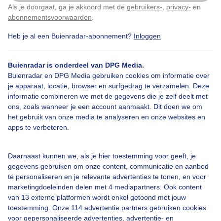
Als je doorgaat, ga je akkoord met de
gebruikers-
,
privacy-
en
Klik
hier
om dit aan te passen
Door: Erica van Leeuwen-de Bruijn
abonnementsvoorwaarden
.
Heb je al een Buienradar-abonnement?
Inloggen
Gemaakt: 17-05-2026, 70x bekeken
Buienradar is onderdeel van DPG Media.
Buienradar en DPG Media gebruiken cookies om informatie over
Bekijk slideshow
je apparaat, locatie, browser en surfgedrag te verzamelen. Deze
informatie combineren we met de gegevens die je zelf deelt met
ons, zoals wanneer je een account aanmaakt. Dit doen we om
het gebruik van onze media te analyseren en onze websites en
apps te verbeteren.
Een moment geduld aub...
Daarnaast kunnen we, als je hier toestemming voor geeft, je
gegevens gebruiken om onze content, communicatie en aanbod
te personaliseren en je relevante advertenties te tonen, en voor
marketingdoeleinden delen met 4 mediapartners. Ook content
van 13 externe platformen wordt enkel getoond met jouw
toestemming. Onze 114 advertentie partners gebruiken cookies
voor gepersonaliseerde advertenties, advertentie- en