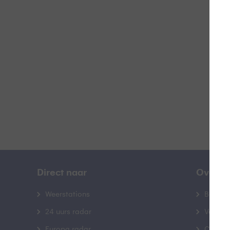
W
B
Direct naar
Over B
Weerstations
Bedrij
24 uurs radar
Veelge
Europa radar
Contac