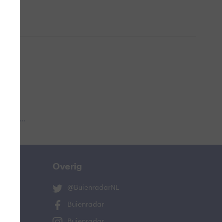
 aub...
Overig
@BuienradarNL
Buienradar
Buienradar