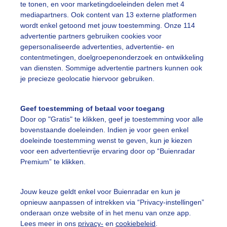
te tonen, en voor marketingdoeleinden delen met 4
mediapartners. Ook content van 13 externe platformen
olken
wordt enkel getoond met jouw toestemming. Onze 114
advertentie partners gebruiken cookies voor
gepersonaliseerde advertenties, advertentie- en
ekijk slideshow
contentmetingen, doelgroepenonderzoek en ontwikkeling
van diensten. Sommige advertentie partners kunnen ook
je precieze geolocatie hiervoor gebruiken.
Geef toestemming of betaal voor toegang
Door op "Gratis" te klikken, geef je toestemming voor alle
Een moment geduld
bovenstaande doeleinden. Indien je voor geen enkel
doeleinde toestemming wenst te geven, kun je kiezen
voor een advertentievrije ervaring door op “Buienradar
Premium” te klikken.
uienradar
Mijn weer
Jouw keuze geldt enkel voor Buienradar en kun je
fsgegevens
De Bilt
opnieuw aanpassen of intrekken via “Privacy-instellingen”
stelde vragen
onderaan onze website of in het menu van onze app.
Lees meer in ons
privacy-
en
cookiebeleid
.
t