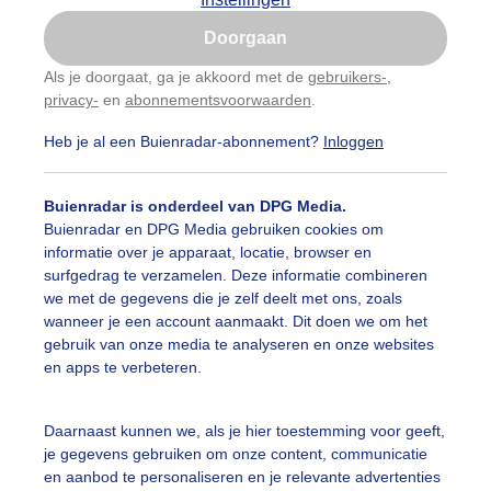
Is goed, toon de popup
Doorgaan
Nu niet, misschien later
Als je doorgaat, ga je akkoord met de
gebruikers-
,
privacy-
en
abonnementsvoorwaarden
.
Gebruik je Safari en wil je niet elke dag deze pop-up
zien?
Heb je al een Buienradar-abonnement?
Inloggen
Klik
hier
om dit aan te passen
Buienradar is onderdeel van DPG Media.
Buienradar en DPG Media gebruiken cookies om
informatie over je apparaat, locatie, browser en
surfgedrag te verzamelen. Deze informatie combineren
we met de gegevens die je zelf deelt met ons, zoals
wanneer je een account aanmaakt. Dit doen we om het
gebruik van onze media te analyseren en onze websites
en apps te verbeteren.
daag, 13.13 uur, grijs, kans op een bui, en met 13 graden 
Daarnaast kunnen we, als je hier toestemming voor geeft,
je gegevens gebruiken om onze content, communicatie
r: Gerrit Draaisma.
Gemaakt: 17-05-2026, 23x bekeken
en aanbod te personaliseren en je relevante advertenties