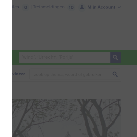
tie:
Files
| Treinmeldingen
Mijn Account
0
10
foto & video: