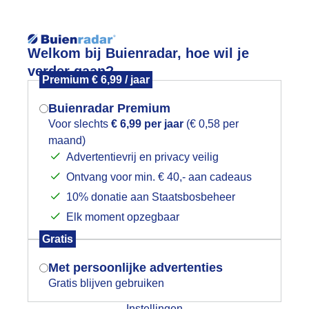
Reisinforma
Welkom bij Buienradar, hoe wil je
verder gaan?
Premium € 6,99 / jaar
Buienradar Premium
Voor slechts
€ 6,99 per jaar
(€ 0,58 per
wijd
Foto en video
Weerzine
maand)
Mogen we je locatie gebruiken voor
Advertentievrij en privacy veilig
het weer?
Zoeken in 
Ontvang voor min. € 40,- aan cadeaus
10% donatie aan Staatsbosbeheer
rijze koude zondag.
Elk moment opzegbaar
Indien je hier nog geen akkoord op hebt
Gratis
gegeven, verschijnt er zo een pop-up uit
je browser waarin deze toestemming
Met persoonlijke advertenties
gevraagd wordt.
Gratis blijven gebruiken
Instellingen