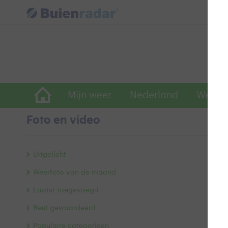
Mijn weer
Nederland
Wereld
Foto en video
G
Uitgelicht
Weerfoto van de maand
Laatst toegevoegd
Best gewaardeerd
Populaire categorieën