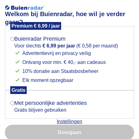
Welkom bij Buienradar, hoe wil je verder
gaan?
Premium € 6,99 / jaar
Mogen we je locatie gebruiken voor het
Regen op Texel!
weer?
Buienradar Premium
Voor slechts
€ 6,99 per jaar
(€ 0,58 per maand)
Advertentievrij en privacy veilig
Ontvang voor min. € 40,- aan cadeaus
Indien je hier nog geen akkoord op hebt gegeven,
verschijnt er zo een pop-up uit je browser waarin
10% donatie aan Staatsbosbeheer
deze toestemming gevraagd wordt.
Elk moment opzegbaar
Gratis
Is goed, toon de popup
Met persoonlijke advertenties
Gratis blijven gebruiken
Zondagmiddag regen op Texel dichtbij de Cocksdorp.
Instellingen
Nu niet, misschien later
Door: Frans Alderse Baas
Gemaakt: 17-05-2026, 18x bekeken
Doorgaan
Gebruik je Safari en wil je niet elke dag deze pop-up zien?