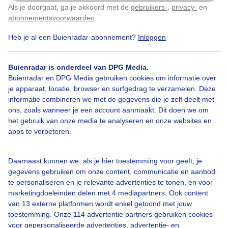
Als je doorgaat, ga je akkoord met de
gebruikers-
,
privacy-
en
Klik
hier
om dit aan te passen
abonnementsvoorwaarden
.
Heb je al een Buienradar-abonnement?
Inloggen
Lente
Regen
Wolken
Buienradar is onderdeel van DPG Media.
Buienradar en DPG Media gebruiken cookies om informatie over
Bekijk slideshow
je apparaat, locatie, browser en surfgedrag te verzamelen. Deze
informatie combineren we met de gegevens die je zelf deelt met
ons, zoals wanneer je een account aanmaakt. Dit doen we om
het gebruik van onze media te analyseren en onze websites en
apps te verbeteren.
Een moment geduld aub...
Daarnaast kunnen we, als je hier toestemming voor geeft, je
gegevens gebruiken om onze content, communicatie en aanbod
te personaliseren en je relevante advertenties te tonen, en voor
marketingdoeleinden delen met 4 mediapartners. Ook content
van 13 externe platformen wordt enkel getoond met jouw
toestemming. Onze 114 advertentie partners gebruiken cookies
voor gepersonaliseerde advertenties, advertentie- en
Over Buienradar