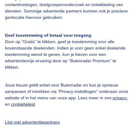
contentmetingen, doelgroepenonderzoek en ontwikkeling van
diensten. Sommige advertentie partners kunnen ook je precieze
Bedrijfsgegevens
geolocatie hiervoor gebruiken.
Veelgestelde vragen
Geef toestemming of betaal voor toegang
Contact
Door op "Gratis" te klikken, geef je toestemming voor alle
Toegankelijkheid
bovenstaande doeleinden. Indien je voor geen enkel doeleinde
toestemming wenst te geven, kun je kiezen voor een
Gebruikersvoorwaarden
advertentievrije ervaring door op “Buienradar Premium” te
klikken.
Adverteren
Buienradar Team
Jouw keuze geldt enkel voor Buienradar en kun je opnieuw
Privacy beleid
aanpassen of intrekken via “Privacy-instellingen” onderaan onze
website of in het menu van onze app. Lees meer in ons
privacy-
Cookie beleid
en
cookiebeleid
.
Privacy instellingen
Gratis weerdata
Lijst met advertentiepartners
@BuienradarNL