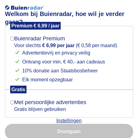
Welkom bij Buienradar, hoe wil je verder
gaan?
Premium € 6,99 / jaar
Mogen we je locatie gebruiken voor het
Ze zijn er weer!
weer?
Buienradar Premium
Voor slechts
€ 6,99 per jaar
(€ 0,58 per maand)
Advertentievrij en privacy veilig
Ontvang voor min. € 40,- aan cadeaus
Indien je hier nog geen akkoord op hebt gegeven,
verschijnt er zo een pop-up uit je browser waarin
10% donatie aan Staatsbosbeheer
deze toestemming gevraagd wordt.
Elk moment opzegbaar
Gratis
Is goed, toon de popup
Met persoonlijke advertenties
Gratis blijven gebruiken
Instellingen
Nu niet, misschien later
Weidebeekjuffer
Doorgaan
Gebruik je Safari en wil je niet elke dag deze pop-up zien?