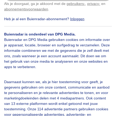
Als je doorgaat, ga je akkoord met de
gebruikers-
,
privacy-
en
Door: Kees van den Brink
Gemaakt: 17-05-2026, 52x bekeken
Klik
hier
om dit aan te passen
abonnementsvoorwaarden
.
Heb je al een Buienradar-abonnement?
Inloggen
Weidebeekjuffer
Dieren
Buienradar is onderdeel van DPG Media.
Buienradar en DPG Media gebruiken cookies om informatie over
je apparaat, locatie, browser en surfgedrag te verzamelen. Deze
informatie combineren we met de gegevens die je zelf deelt met
Bekijk slideshow
ons, zoals wanneer je een account aanmaakt. Dit doen we om
het gebruik van onze media te analyseren en onze websites en
apps te verbeteren.
Daarnaast kunnen we, als je hier toestemming voor geeft, je
Een moment geduld aub...
gegevens gebruiken om onze content, communicatie en aanbod
te personaliseren en je relevante advertenties te tonen, en voor
marketingdoeleinden delen met 4 mediapartners. Ook content
van 13 externe platformen wordt enkel getoond met jouw
toestemming. Onze 114 advertentie partners gebruiken cookies
voor gepersonaliseerde advertenties, advertentie- en