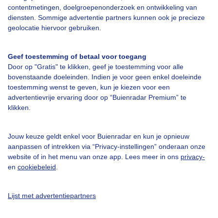
contentmetingen, doelgroepenonderzoek en ontwikkeling van
diensten. Sommige advertentie partners kunnen ook je precieze
Over Buienradar
geolocatie hiervoor gebruiken.
Bedrijfsgegevens
Geef toestemming of betaal voor toegang
Veelgestelde vragen
Door op "Gratis" te klikken, geef je toestemming voor alle
bovenstaande doeleinden. Indien je voor geen enkel doeleinde
Contact
toestemming wenst te geven, kun je kiezen voor een
Toegankelijkheid
advertentievrije ervaring door op “Buienradar Premium” te
klikken.
Gebruikersvoorwaarden
Adverteren
Jouw keuze geldt enkel voor Buienradar en kun je opnieuw
Buienradar Team
aanpassen of intrekken via “Privacy-instellingen” onderaan onze
website of in het menu van onze app. Lees meer in ons
privacy-
Privacy beleid
en
cookiebeleid
.
Cookie beleid
Lijst met advertentiepartners
Privacy instellingen
Gratis weerdata