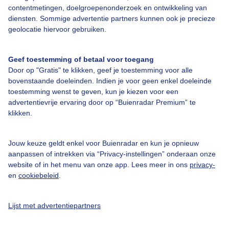
contentmetingen, doelgroepenonderzoek en ontwikkeling van
diensten. Sommige advertentie partners kunnen ook je precieze
Bekijk slideshow
geolocatie hiervoor gebruiken.
Geef toestemming of betaal voor toegang
Door op "Gratis" te klikken, geef je toestemming voor alle
bovenstaande doeleinden. Indien je voor geen enkel doeleinde
toestemming wenst te geven, kun je kiezen voor een
Een moment geduld aub...
advertentievrije ervaring door op “Buienradar Premium” te
klikken.
Jouw keuze geldt enkel voor Buienradar en kun je opnieuw
aanpassen of intrekken via “Privacy-instellingen” onderaan onze
website of in het menu van onze app. Lees meer in ons
privacy-
Over Buienradar
en
cookiebeleid
.
Bedrijfsgegevens
Lijst met advertentiepartners
Veelgestelde vragen