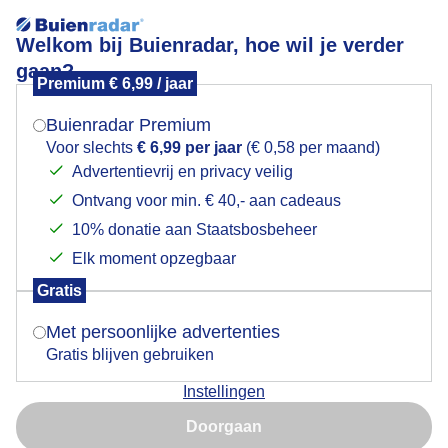
Welkom bij Buienradar, hoe wil je verder
gaan?
Premium € 6,99 / jaar
Mogen we je locatie gebruiken voor het
De lisdodde groeit uitbundig.
weer?
Buienradar Premium
Voor slechts
€ 6,99 per jaar
(€ 0,58 per maand)
Advertentievrij en privacy veilig
Ontvang voor min. € 40,- aan cadeaus
Indien je hier nog geen akkoord op hebt gegeven,
verschijnt er zo een pop-up uit je browser waarin
10% donatie aan Staatsbosbeheer
deze toestemming gevraagd wordt.
Elk moment opzegbaar
Gratis
Is goed, toon de popup
Met persoonlijke advertenties
Gratis blijven gebruiken
Instellingen
Nu niet, misschien later
Doorgaan
Gebruik je Safari en wil je niet elke dag deze pop-up zien?