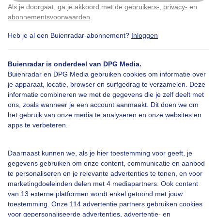
Als je doorgaat, ga je akkoord met de
gebruikers-
,
privacy-
en
Klik
hier
om dit aan te passen
abonnementsvoorwaarden
.
Heb je al een Buienradar-abonnement?
Inloggen
Buienradar is onderdeel van DPG Media.
Buienradar en DPG Media gebruiken cookies om informatie over
je apparaat, locatie, browser en surfgedrag te verzamelen. Deze
informatie combineren we met de gegevens die je zelf deelt met
ons, zoals wanneer je een account aanmaakt. Dit doen we om
het gebruik van onze media te analyseren en onze websites en
Prachtige gele lisdodde
apps te verbeteren.
Door: Marja Bakker
Gemaakt: 16-05-2026, 154x bekeken
Daarnaast kunnen we, als je hier toestemming voor geeft, je
gegevens gebruiken om onze content, communicatie en aanbod
te personaliseren en je relevante advertenties te tonen, en voor
3
marketingdoeleinden delen met 4 mediapartners. Ook content
van 13 externe platformen wordt enkel getoond met jouw
#lisdodde
Lente
Zon
toestemming. Onze 114 advertentie partners gebruiken cookies
voor gepersonaliseerde advertenties, advertentie- en