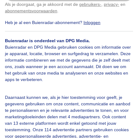
Als je doorgaat, ga je akkoord met de
gebruikers-
,
privacy-
en
Klik
hier
om dit aan te passen
abonnementsvoorwaarden
.
Heb je al een Buienradar-abonnement?
Inloggen
Lente
Regen
Buienradar is onderdeel van DPG Media.
Buienradar en DPG Media gebruiken cookies om informatie over
Bekijk slideshow
je apparaat, locatie, browser en surfgedrag te verzamelen. Deze
informatie combineren we met de gegevens die je zelf deelt met
ons, zoals wanneer je een account aanmaakt. Dit doen we om
het gebruik van onze media te analyseren en onze websites en
apps te verbeteren.
Een moment geduld aub...
Daarnaast kunnen we, als je hier toestemming voor geeft, je
gegevens gebruiken om onze content, communicatie en aanbod
te personaliseren en je relevante advertenties te tonen, en voor
marketingdoeleinden delen met 4 mediapartners. Ook content
van 13 externe platformen wordt enkel getoond met jouw
toestemming. Onze 114 advertentie partners gebruiken cookies
voor gepersonaliseerde advertenties, advertentie- en
Over Buienradar