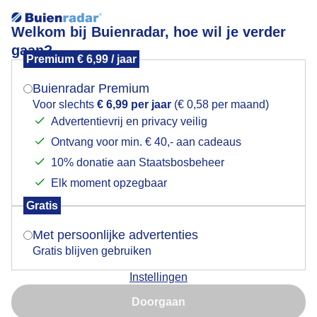
Welkom bij Buienradar, hoe wil je verder
gaan?
Premium € 6,99 / jaar
Mogen we je locatie gebruiken voor het
leeg terras
weer?
Buienradar Premium
Voor slechts
€ 6,99 per jaar
(€ 0,58 per maand)
Advertentievrij en privacy veilig
Ontvang voor min. € 40,- aan cadeaus
Indien je hier nog geen akkoord op hebt gegeven,
verschijnt er zo een pop-up uit je browser waarin
10% donatie aan Staatsbosbeheer
deze toestemming gevraagd wordt.
Elk moment opzegbaar
Gratis
Is goed, toon de popup
Met persoonlijke advertenties
Gratis blijven gebruiken
vanwege het weer leeg terras
Instellingen
Nu niet, misschien later
Door: werner de vliegere
Gemaakt: 16-05-2026, 40x bekeken
Doorgaan
Gebruik je Safari en wil je niet elke dag deze pop-up zien?