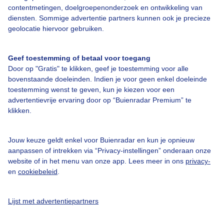
contentmetingen, doelgroepenonderzoek en ontwikkeling van
diensten. Sommige advertentie partners kunnen ook je precieze
Bedrijfsgegevens
geolocatie hiervoor gebruiken.
Veelgestelde vragen
Geef toestemming of betaal voor toegang
Contact
Door op "Gratis" te klikken, geef je toestemming voor alle
Toegankelijkheid
bovenstaande doeleinden. Indien je voor geen enkel doeleinde
toestemming wenst te geven, kun je kiezen voor een
Gebruikersvoorwaarden
advertentievrije ervaring door op “Buienradar Premium” te
klikken.
Adverteren
Buienradar Team
Jouw keuze geldt enkel voor Buienradar en kun je opnieuw
Privacy beleid
aanpassen of intrekken via “Privacy-instellingen” onderaan onze
website of in het menu van onze app. Lees meer in ons
privacy-
Cookie beleid
en
cookiebeleid
.
Privacy instellingen
Gratis weerdata
Lijst met advertentiepartners
@BuienradarNL