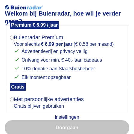
Welkom bij Buienradar, hoe wil je verder
gaan?
Premium € 6,99 / jaar
Mogen we je locatie gebruiken voor het
Lees meer.
weer?
Buienradar Premium
Zon en wolken
Voor slechts
€ 6,99 per jaar
(€ 0,58 per maand)
Advertentievrij en privacy veilig
Ontvang voor min. € 40,- aan cadeaus
Indien je hier nog geen akkoord op hebt gegeven,
verschijnt er zo een pop-up uit je browser waarin
10% donatie aan Staatsbosbeheer
deze toestemming gevraagd wordt.
Elk moment opzegbaar
Gratis
Is goed, toon de popup
Met persoonlijke advertenties
Gratis blijven gebruiken
Instellingen
Nu niet, misschien later
Doorgaan
Gebruik je Safari en wil je niet elke dag deze pop-up zien?
Door: Dilia van Zon
Gemaakt: 16-05-2026, 135x bekeken