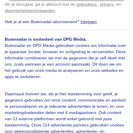
Als je doorgaat, ga je akkoord met de
gebruikers-
,
privacy-
en
Klik
hier
om dit aan te passen
abonnementsvoorwaarden
.
Heb je al een Buienradar-abonnement?
Inloggen
Buienradar is onderdeel van DPG Media.
Bekijk slideshow
Buienradar en DPG Media gebruiken cookies om informatie over
je apparaat, locatie, browser en surfgedrag te verzamelen. Deze
informatie combineren we met de gegevens die je zelf deelt met
ons, zoals wanneer je een account aanmaakt. Dit doen we om
het gebruik van onze media te analyseren en onze websites en
apps te verbeteren.
Een moment geduld aub...
Daarnaast kunnen we, als je hier toestemming voor geeft, je
gegevens gebruiken om onze content, communicatie en aanbod
te personaliseren en je relevante advertenties te tonen, en voor
marketingdoeleinden delen met 4 mediapartners. Ook content
van 13 externe platformen wordt enkel getoond met jouw
Over Buienradar
toestemming. Onze 114 advertentie partners gebruiken cookies
voor gepersonaliseerde advertenties, advertentie- en