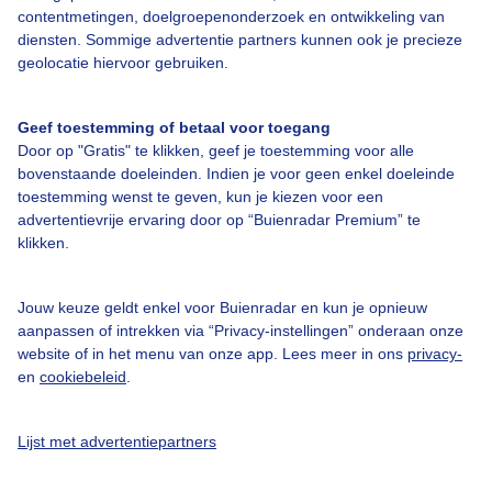
contentmetingen, doelgroepenonderzoek en ontwikkeling van
Bedrijfsgegevens
diensten. Sommige advertentie partners kunnen ook je precieze
geolocatie hiervoor gebruiken.
Veelgestelde vragen
Contact
Geef toestemming of betaal voor toegang
Toegankelijkheid
Door op "Gratis" te klikken, geef je toestemming voor alle
bovenstaande doeleinden. Indien je voor geen enkel doeleinde
Gebruikersvoorwaarden
toestemming wenst te geven, kun je kiezen voor een
advertentievrije ervaring door op “Buienradar Premium” te
Adverteren
klikken.
Buienradar Team
Privacy beleid
Jouw keuze geldt enkel voor Buienradar en kun je opnieuw
aanpassen of intrekken via “Privacy-instellingen” onderaan onze
Cookie beleid
website of in het menu van onze app. Lees meer in ons
privacy-
Privacy instellingen
en
cookiebeleid
.
Gratis weerdata
Lijst met advertentiepartners
@BuienradarNL