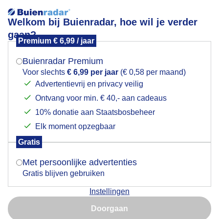
Welkom bij Buienradar, hoe wil je verder
gaan?
Premium € 6,99 / jaar
Mogen we je locatie gebruiken voor het
Kwelderland
weer?
Buienradar Premium
Voor slechts
€ 6,99 per jaar
(€ 0,58 per maand)
Advertentievrij en privacy veilig
Ontvang voor min. € 40,- aan cadeaus
Indien je hier nog geen akkoord op hebt gegeven,
verschijnt er zo een pop-up uit je browser waarin
10% donatie aan Staatsbosbeheer
deze toestemming gevraagd wordt.
Elk moment opzegbaar
Gratis
Is goed, toon de popup
Met persoonlijke advertenties
Gratis blijven gebruiken
Instellingen
Nu niet, misschien later
Door: Tonny de Vries
Gemaakt: 16-05-2026, 32x bekeken
Doorgaan
Gebruik je Safari en wil je niet elke dag deze pop-up zien?