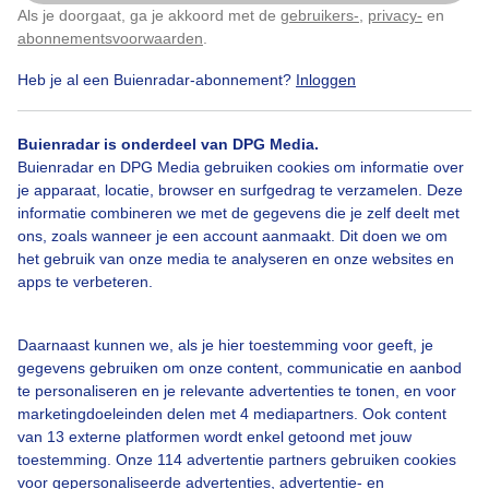
Als je doorgaat, ga je akkoord met de
gebruikers-
,
privacy-
en
Klik
hier
om dit aan te passen
abonnementsvoorwaarden
.
Heb je al een Buienradar-abonnement?
Inloggen
Bekijk slideshow
Buienradar is onderdeel van DPG Media.
Buienradar en DPG Media gebruiken cookies om informatie over
je apparaat, locatie, browser en surfgedrag te verzamelen. Deze
informatie combineren we met de gegevens die je zelf deelt met
ons, zoals wanneer je een account aanmaakt. Dit doen we om
Een moment geduld aub...
het gebruik van onze media te analyseren en onze websites en
apps te verbeteren.
Daarnaast kunnen we, als je hier toestemming voor geeft, je
gegevens gebruiken om onze content, communicatie en aanbod
te personaliseren en je relevante advertenties te tonen, en voor
Over Buienradar
marketingdoeleinden delen met 4 mediapartners. Ook content
van 13 externe platformen wordt enkel getoond met jouw
toestemming. Onze 114 advertentie partners gebruiken cookies
Bedrijfsgegevens
voor gepersonaliseerde advertenties, advertentie- en