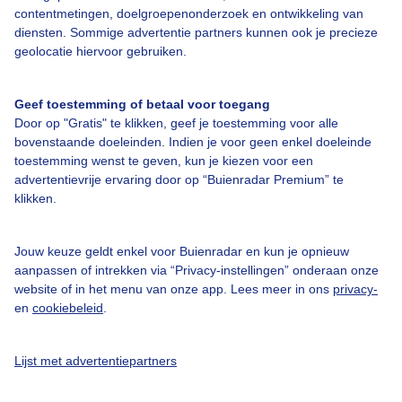
contentmetingen, doelgroepenonderzoek en ontwikkeling van
Veelgestelde vragen
diensten. Sommige advertentie partners kunnen ook je precieze
Contact
geolocatie hiervoor gebruiken.
Toegankelijkheid
Geef toestemming of betaal voor toegang
Gebruikersvoorwaarden
Door op "Gratis" te klikken, geef je toestemming voor alle
Adverteren
bovenstaande doeleinden. Indien je voor geen enkel doeleinde
toestemming wenst te geven, kun je kiezen voor een
Buienradar Team
advertentievrije ervaring door op “Buienradar Premium” te
klikken.
Privacy beleid
Cookie beleid
Jouw keuze geldt enkel voor Buienradar en kun je opnieuw
Privacy instellingen
aanpassen of intrekken via “Privacy-instellingen” onderaan onze
website of in het menu van onze app. Lees meer in ons
privacy-
Gratis weerdata
en
cookiebeleid
.
@BuienradarNL
Lijst met advertentiepartners
Buienradar
Buienradar