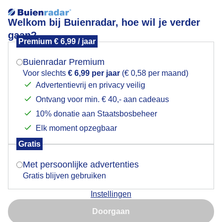
Welkom bij Buienradar, hoe wil je verder
gaan?
Premium € 6,99 / jaar
Mogen we je locatie gebruiken voor het
Behoorlijke buien vandaag
weer?
Buienradar Premium
Voor slechts
€ 6,99 per jaar
(€ 0,58 per maand)
Advertentievrij en privacy veilig
Ontvang voor min. € 40,- aan cadeaus
Indien je hier nog geen akkoord op hebt gegeven,
verschijnt er zo een pop-up uit je browser waarin
10% donatie aan Staatsbosbeheer
deze toestemming gevraagd wordt.
Elk moment opzegbaar
Gratis
Is goed, toon de popup
Met persoonlijke advertenties
Gratis blijven gebruiken
Instellingen
Nu niet, misschien later
Doorgaan
dit hielden we niet droog.
Gebruik je Safari en wil je niet elke dag deze pop-up zien?