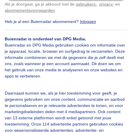
Als je doorgaat, ga je akkoord met de
gebruikers-
,
privacy-
en
Klik
hier
om dit aan te passen
Door: Wieja van der Kamp
Gemaakt: 16-05-2026, 55x bekeken
abonnementsvoorwaarden
.
Heb je al een Buienradar-abonnement?
Inloggen
Regen
Wolken
Buienradar is onderdeel van DPG Media.
Buienradar en DPG Media gebruiken cookies om informatie over
je apparaat, locatie, browser en surfgedrag te verzamelen. Deze
informatie combineren we met de gegevens die je zelf deelt met
Bekijk slideshow
ons, zoals wanneer je een account aanmaakt. Dit doen we om
het gebruik van onze media te analyseren en onze websites en
apps te verbeteren.
Daarnaast kunnen we, als je hier toestemming voor geeft, je
gegevens gebruiken om onze content, communicatie en aanbod
Een moment geduld aub...
te personaliseren en je relevante advertenties te tonen, en voor
marketingdoeleinden delen met 4 mediapartners. Ook content
van 13 externe platformen wordt enkel getoond met jouw
toestemming. Onze 114 advertentie partners gebruiken cookies
voor gepersonaliseerde advertenties, advertentie- en