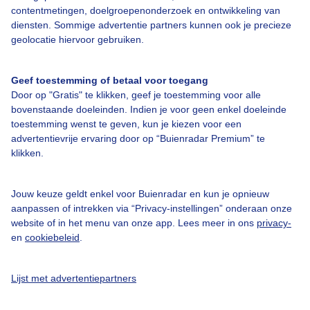
contentmetingen, doelgroepenonderzoek en ontwikkeling van
diensten. Sommige advertentie partners kunnen ook je precieze
Over Buienradar
geolocatie hiervoor gebruiken.
Bedrijfsgegevens
Geef toestemming of betaal voor toegang
Door op "Gratis" te klikken, geef je toestemming voor alle
Veelgestelde vragen
bovenstaande doeleinden. Indien je voor geen enkel doeleinde
Contact
toestemming wenst te geven, kun je kiezen voor een
advertentievrije ervaring door op “Buienradar Premium” te
Toegankelijkheid
klikken.
Gebruikersvoorwaarden
Adverteren
Jouw keuze geldt enkel voor Buienradar en kun je opnieuw
aanpassen of intrekken via “Privacy-instellingen” onderaan onze
Buienradar Team
website of in het menu van onze app. Lees meer in ons
privacy-
en
cookiebeleid
.
Privacy beleid
Cookie beleid
Lijst met advertentiepartners
Privacy instellingen
Gratis weerdata