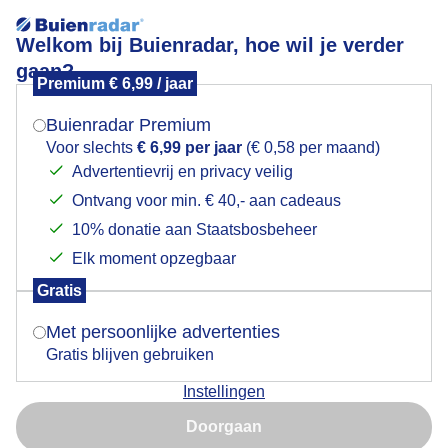
Welkom bij Buienradar, hoe wil je verder
gaan?
Premium € 6,99 / jaar
Mogen we je locatie gebruiken voor het
Echt (L)aspergevelden nog altijd beschermt tegen de
weer?
kou, grote wolkenpartijen.
Buienradar Premium
Voor slechts
€ 6,99 per jaar
(€ 0,58 per maand)
Advertentievrij en privacy veilig
Ontvang voor min. € 40,- aan cadeaus
Indien je hier nog geen akkoord op hebt gegeven,
verschijnt er zo een pop-up uit je browser waarin
10% donatie aan Staatsbosbeheer
deze toestemming gevraagd wordt.
Elk moment opzegbaar
Gratis
Is goed, toon de popup
Met persoonlijke advertenties
Gratis blijven gebruiken
Instellingen
Nu niet, misschien later
Doorgaan
Gebruik je Safari en wil je niet elke dag deze pop-up zien?