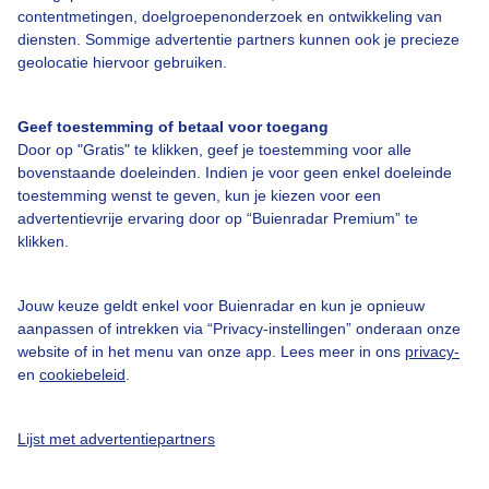
contentmetingen, doelgroepenonderzoek en ontwikkeling van
Over Buienradar
diensten. Sommige advertentie partners kunnen ook je precieze
geolocatie hiervoor gebruiken.
Bedrijfsgegevens
Geef toestemming of betaal voor toegang
Veelgestelde vragen
Door op "Gratis" te klikken, geef je toestemming voor alle
Contact
bovenstaande doeleinden. Indien je voor geen enkel doeleinde
toestemming wenst te geven, kun je kiezen voor een
Toegankelijkheid
advertentievrije ervaring door op “Buienradar Premium” te
klikken.
Gebruikersvoorwaarden
Adverteren
Jouw keuze geldt enkel voor Buienradar en kun je opnieuw
Buienradar Team
aanpassen of intrekken via “Privacy-instellingen” onderaan onze
website of in het menu van onze app. Lees meer in ons
privacy-
Privacy beleid
en
cookiebeleid
.
Cookie beleid
Privacy instellingen
Lijst met advertentiepartners
Gratis weerdata