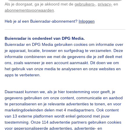
Als je doorgaat, ga je akkoord met de
gebruikers-
,
privacy-
en
Klik
hier
om dit aan te passen
abonnementsvoorwaarden
.
Door: Roos Vaessen
Gemaakt: 16-05-2026, 11x bekeken
Heb je al een Buienradar-abonnement?
Inloggen
Buienradar is onderdeel van DPG Media.
Buienradar en DPG Media gebruiken cookies om informatie over
je apparaat, locatie, browser en surfgedrag te verzamelen. Deze
Bekijk slideshow
informatie combineren we met de gegevens die je zelf deelt met
ons, zoals wanneer je een account aanmaakt. Dit doen we om
het gebruik van onze media te analyseren en onze websites en
apps te verbeteren.
Daarnaast kunnen we, als je hier toestemming voor geeft, je
Een moment geduld aub...
gegevens gebruiken om onze content, communicatie en aanbod
te personaliseren en je relevante advertenties te tonen, en voor
marketingdoeleinden delen met 4 mediapartners. Ook content
van 13 externe platformen wordt enkel getoond met jouw
toestemming. Onze 114 advertentie partners gebruiken cookies
voor gepersonaliseerde advertenties, advertentie- en