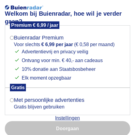
Welkom bij Buienradar, hoe wil je verder
gaan?
Premium € 6,99 / jaar
Mogen we je locatie gebruiken voor het
Prima weer om buiten te spelen. Overveen.
weer?
Buienradar Premium
Voor slechts
€ 6,99 per jaar
(€ 0,58 per maand)
Advertentievrij en privacy veilig
Ontvang voor min. € 40,- aan cadeaus
Indien je hier nog geen akkoord op hebt gegeven,
verschijnt er zo een pop-up uit je browser waarin
10% donatie aan Staatsbosbeheer
deze toestemming gevraagd wordt.
Elk moment opzegbaar
Gratis
Is goed, toon de popup
Met persoonlijke advertenties
Gratis blijven gebruiken
Instellingen
Nu niet, misschien later
Door: Marjon Adamidis - van Geldorp
Doorgaan
Gebruik je Safari en wil je niet elke dag deze pop-up zien?