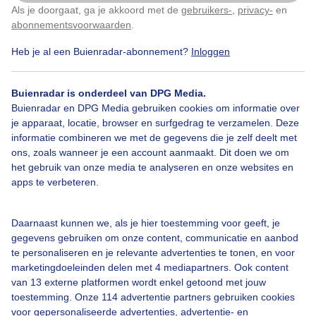
Gemaakt: 16-05-2026, 123x bekeken
Als je doorgaat, ga je akkoord met de
gebruikers-
,
privacy-
en
Klik
hier
om dit aan te passen
abonnementsvoorwaarden
.
Heb je al een Buienradar-abonnement?
Inloggen
Bekijk slideshow
Buienradar is onderdeel van DPG Media.
Buienradar en DPG Media gebruiken cookies om informatie over
je apparaat, locatie, browser en surfgedrag te verzamelen. Deze
informatie combineren we met de gegevens die je zelf deelt met
ons, zoals wanneer je een account aanmaakt. Dit doen we om
Een moment geduld aub...
het gebruik van onze media te analyseren en onze websites en
apps te verbeteren.
Daarnaast kunnen we, als je hier toestemming voor geeft, je
gegevens gebruiken om onze content, communicatie en aanbod
te personaliseren en je relevante advertenties te tonen, en voor
marketingdoeleinden delen met 4 mediapartners. Ook content
Over Buienradar
van 13 externe platformen wordt enkel getoond met jouw
toestemming. Onze 114 advertentie partners gebruiken cookies
Bedrijfsgegevens
voor gepersonaliseerde advertenties, advertentie- en