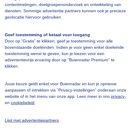
contentmetingen, doelgroepenonderzoek en ontwikkeling van
Veelgestelde vragen
diensten. Sommige advertentie partners kunnen ook je precieze
geolocatie hiervoor gebruiken.
Contact
Toegankelijkheid
Geef toestemming of betaal voor toegang
Gebruikersvoorwaarden
Door op "Gratis" te klikken, geef je toestemming voor alle
bovenstaande doeleinden. Indien je voor geen enkel doeleinde
Adverteren
toestemming wenst te geven, kun je kiezen voor een
Buienradar Team
advertentievrije ervaring door op “Buienradar Premium” te
klikken.
Privacy beleid
Cookie beleid
Jouw keuze geldt enkel voor Buienradar en kun je opnieuw
Privacy instellingen
aanpassen of intrekken via “Privacy-instellingen” onderaan onze
website of in het menu van onze app. Lees meer in ons
privacy-
Gratis weerdata
en
cookiebeleid
.
@BuienradarNL
Lijst met advertentiepartners
Buienradar
Buienradar