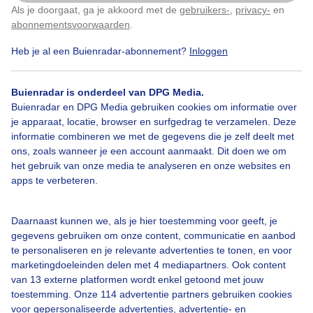
Als je doorgaat, ga je akkoord met de
gebruikers-
,
privacy-
en
Klik
hier
om dit aan te passen
Door: Diana Huntjens
Gemaakt: 16-05-2026, 193x bekeken
abonnementsvoorwaarden
.
Heb je al een Buienradar-abonnement?
Inloggen
3
Buienradar is onderdeel van DPG Media.
Buienradar en DPG Media gebruiken cookies om informatie over
je apparaat, locatie, browser en surfgedrag te verzamelen. Deze
Bekijk slideshow
informatie combineren we met de gegevens die je zelf deelt met
ons, zoals wanneer je een account aanmaakt. Dit doen we om
het gebruik van onze media te analyseren en onze websites en
apps te verbeteren.
Een moment geduld aub...
Daarnaast kunnen we, als je hier toestemming voor geeft, je
gegevens gebruiken om onze content, communicatie en aanbod
te personaliseren en je relevante advertenties te tonen, en voor
marketingdoeleinden delen met 4 mediapartners. Ook content
van 13 externe platformen wordt enkel getoond met jouw
toestemming. Onze 114 advertentie partners gebruiken cookies
voor gepersonaliseerde advertenties, advertentie- en