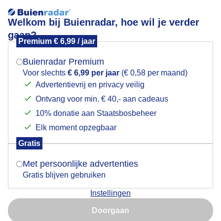
Welkom bij Buienradar, hoe wil je verder
gaan?
Premium € 6,99 / jaar
Mogen we je locatie gebruiken voor het
Zon en wolken (Lemiers)
weer?
Buienradar Premium
Voor slechts
€ 6,99 per jaar
(€ 0,58 per maand)
Advertentievrij en privacy veilig
Ontvang voor min. € 40,- aan cadeaus
Indien je hier nog geen akkoord op hebt gegeven,
verschijnt er zo een pop-up uit je browser waarin
10% donatie aan Staatsbosbeheer
deze toestemming gevraagd wordt.
Elk moment opzegbaar
Gratis
Is goed, toon de popup
Met persoonlijke advertenties
Gratis blijven gebruiken
Instellingen
Nu niet, misschien later
Doorgaan
Gebruik je Safari en wil je niet elke dag deze pop-up zien?