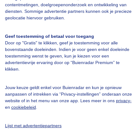
contentmetingen, doelgroepenonderzoek en ontwikkeling van
Over Buienradar
diensten. Sommige advertentie partners kunnen ook je precieze
geolocatie hiervoor gebruiken.
Bedrijfsgegevens
Veelgestelde vragen
Geef toestemming of betaal voor toegang
Door op "Gratis" te klikken, geef je toestemming voor alle
Contact
bovenstaande doeleinden. Indien je voor geen enkel doeleinde
Toegankelijkheid
toestemming wenst te geven, kun je kiezen voor een
advertentievrije ervaring door op “Buienradar Premium” te
Gebruikersvoorwaarden
klikken.
Adverteren
Jouw keuze geldt enkel voor Buienradar en kun je opnieuw
Buienradar Team
aanpassen of intrekken via “Privacy-instellingen” onderaan onze
Privacy beleid
website of in het menu van onze app. Lees meer in ons
privacy-
en
cookiebeleid
.
Cookie beleid
Privacy instellingen
Lijst met advertentiepartners
Gratis weerdata