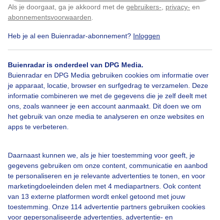
Als je doorgaat, ga je akkoord met de
gebruikers-
,
privacy-
en
Klik
hier
om dit aan te passen
abonnementsvoorwaarden
.
Heb je al een Buienradar-abonnement?
Inloggen
Bekijk slideshow
Buienradar is onderdeel van DPG Media.
Buienradar en DPG Media gebruiken cookies om informatie over
je apparaat, locatie, browser en surfgedrag te verzamelen. Deze
informatie combineren we met de gegevens die je zelf deelt met
ons, zoals wanneer je een account aanmaakt. Dit doen we om
Een moment geduld aub...
het gebruik van onze media te analyseren en onze websites en
apps te verbeteren.
Daarnaast kunnen we, als je hier toestemming voor geeft, je
gegevens gebruiken om onze content, communicatie en aanbod
te personaliseren en je relevante advertenties te tonen, en voor
Over Buienradar
marketingdoeleinden delen met 4 mediapartners. Ook content
van 13 externe platformen wordt enkel getoond met jouw
toestemming. Onze 114 advertentie partners gebruiken cookies
Bedrijfsgegevens
voor gepersonaliseerde advertenties, advertentie- en