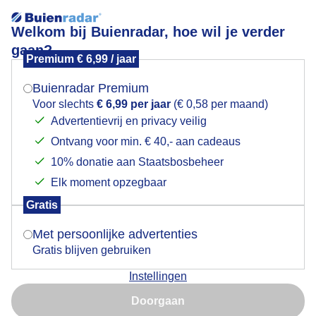
Welkom bij Buienradar, hoe wil je verder
gaan?
Premium € 6,99 / jaar
Mogen we je locatie gebruiken voor het
Alpen: laatste keer sneeuw
weer?
Buienradar Premium
Voor slechts
€ 6,99 per jaar
(€ 0,58 per maand)
Advertentievrij en privacy veilig
Ontvang voor min. € 40,- aan cadeaus
Indien je hier nog geen akkoord op hebt gegeven,
verschijnt er zo een pop-up uit je browser waarin
10% donatie aan Staatsbosbeheer
deze toestemming gevraagd wordt.
Elk moment opzegbaar
Gratis
Is goed, toon de popup
Met persoonlijke advertenties
Gratis blijven gebruiken
Instellingen
Nu niet, misschien later
Door: Hans ter Braak
Gemaakt: 16-05-2026, 190x bekeken
Doorgaan
Gebruik je Safari en wil je niet elke dag deze pop-up zien?