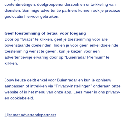
contentmetingen, doelgroepenonderzoek en ontwikkeling van
Veelgestelde vragen
diensten. Sommige advertentie partners kunnen ook je precieze
Contact
geolocatie hiervoor gebruiken.
Toegankelijkheid
Geef toestemming of betaal voor toegang
Gebruikersvoorwaarden
Door op "Gratis" te klikken, geef je toestemming voor alle
Adverteren
bovenstaande doeleinden. Indien je voor geen enkel doeleinde
toestemming wenst te geven, kun je kiezen voor een
Buienradar Team
advertentievrije ervaring door op “Buienradar Premium” te
klikken.
Privacy beleid
Cookie beleid
Jouw keuze geldt enkel voor Buienradar en kun je opnieuw
Privacy instellingen
aanpassen of intrekken via “Privacy-instellingen” onderaan onze
website of in het menu van onze app. Lees meer in ons
privacy-
Gratis weerdata
en
cookiebeleid
.
@BuienradarNL
Lijst met advertentiepartners
Buienradar
Buienradar