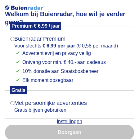
Welkom bij Buienradar, hoe wil je verder
gaan?
Premium € 6,99 / jaar
Mogen we je locatie gebruiken voor het
Dreigende wolken
weer?
Buienradar Premium
Voor slechts
€ 6,99 per jaar
(€ 0,58 per maand)
Advertentievrij en privacy veilig
Ontvang voor min. € 40,- aan cadeaus
Indien je hier nog geen akkoord op hebt gegeven,
verschijnt er zo een pop-up uit je browser waarin
10% donatie aan Staatsbosbeheer
deze toestemming gevraagd wordt.
Elk moment opzegbaar
Gratis
Is goed, toon de popup
Met persoonlijke advertenties
Gratis blijven gebruiken
Bewolking
Instellingen
Nu niet, misschien later
Door: Annet Piet
Gemaakt: 16-05-2026, 21x bekeken
Doorgaan
Gebruik je Safari en wil je niet elke dag deze pop-up zien?