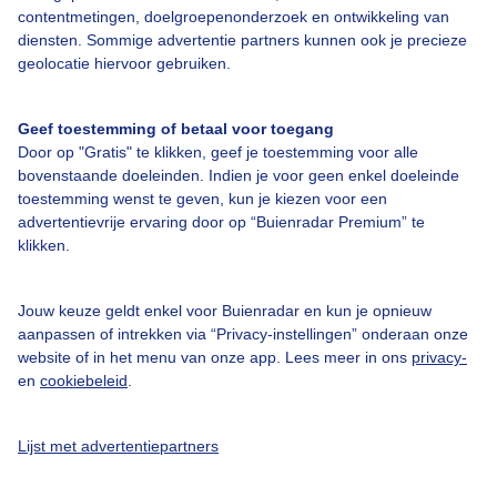
contentmetingen, doelgroepenonderzoek en ontwikkeling van
diensten. Sommige advertentie partners kunnen ook je precieze
Bedrijfsgegevens
geolocatie hiervoor gebruiken.
Veelgestelde vragen
Geef toestemming of betaal voor toegang
Contact
Door op "Gratis" te klikken, geef je toestemming voor alle
Toegankelijkheid
bovenstaande doeleinden. Indien je voor geen enkel doeleinde
toestemming wenst te geven, kun je kiezen voor een
Gebruikersvoorwaarden
advertentievrije ervaring door op “Buienradar Premium” te
Adverteren
klikken.
Buienradar Team
Jouw keuze geldt enkel voor Buienradar en kun je opnieuw
Privacy beleid
aanpassen of intrekken via “Privacy-instellingen” onderaan onze
website of in het menu van onze app. Lees meer in ons
privacy-
Cookie beleid
en
cookiebeleid
.
Privacy instellingen
Gratis weerdata
Lijst met advertentiepartners
@BuienradarNL