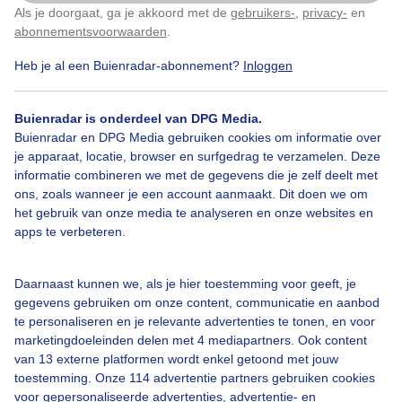
Als je doorgaat, ga je akkoord met de
gebruikers-
,
privacy-
en
Klik
hier
om dit aan te passen
abonnementsvoorwaarden
.
Lente
Regen
Wolken
Heb je al een Buienradar-abonnement?
Inloggen
Buienradar is onderdeel van DPG Media.
Bekijk slideshow
Buienradar en DPG Media gebruiken cookies om informatie over
je apparaat, locatie, browser en surfgedrag te verzamelen. Deze
informatie combineren we met de gegevens die je zelf deelt met
ons, zoals wanneer je een account aanmaakt. Dit doen we om
het gebruik van onze media te analyseren en onze websites en
apps te verbeteren.
Een moment geduld aub...
Daarnaast kunnen we, als je hier toestemming voor geeft, je
gegevens gebruiken om onze content, communicatie en aanbod
te personaliseren en je relevante advertenties te tonen, en voor
marketingdoeleinden delen met 4 mediapartners. Ook content
van 13 externe platformen wordt enkel getoond met jouw
toestemming. Onze 114 advertentie partners gebruiken cookies
Over Buienradar
voor gepersonaliseerde advertenties, advertentie- en