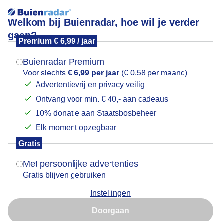
Welkom bij Buienradar, hoe wil je verder
gaan?
Premium € 6,99 / jaar
Mogen we je locatie gebruiken voor het
Zon en bewolking
weer?
Buienradar Premium
Voor slechts
€ 6,99 per jaar
(€ 0,58 per maand)
Advertentievrij en privacy veilig
Ontvang voor min. € 40,- aan cadeaus
Indien je hier nog geen akkoord op hebt gegeven,
verschijnt er zo een pop-up uit je browser waarin
10% donatie aan Staatsbosbeheer
deze toestemming gevraagd wordt.
Elk moment opzegbaar
Gratis
Is goed, toon de popup
Met persoonlijke advertenties
Gratis blijven gebruiken
Wel koud met soms ook veel wind
Instellingen
Nu niet, misschien later
Door: Jannes Wiersema
Gemaakt: 16-05-2026, 13x bekeken
Doorgaan
Gebruik je Safari en wil je niet elke dag deze pop-up zien?