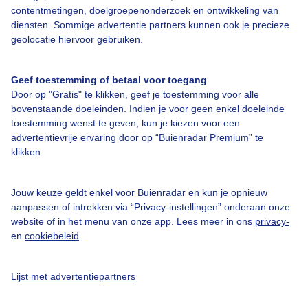
contentmetingen, doelgroepenonderzoek en ontwikkeling van
diensten. Sommige advertentie partners kunnen ook je precieze
Bedrijfsgegevens
geolocatie hiervoor gebruiken.
Veelgestelde vragen
Geef toestemming of betaal voor toegang
Contact
Door op "Gratis" te klikken, geef je toestemming voor alle
Toegankelijkheid
bovenstaande doeleinden. Indien je voor geen enkel doeleinde
toestemming wenst te geven, kun je kiezen voor een
Gebruikersvoorwaarden
advertentievrije ervaring door op “Buienradar Premium” te
klikken.
Adverteren
Buienradar Team
Jouw keuze geldt enkel voor Buienradar en kun je opnieuw
Privacy beleid
aanpassen of intrekken via “Privacy-instellingen” onderaan onze
website of in het menu van onze app. Lees meer in ons
privacy-
Cookie beleid
en
cookiebeleid
.
Privacy instellingen
Gratis weerdata
Lijst met advertentiepartners
@BuienradarNL