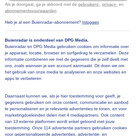
Als je doorgaat, ga je akkoord met de
gebruikers-
,
privacy-
en
Klik
hier
om dit aan te passen
abonnementsvoorwaarden
.
Heb je al een Buienradar-abonnement?
Inloggen
Zon
Wolken
Wind
Buienradar is onderdeel van DPG Media.
Buienradar en DPG Media gebruiken cookies om informatie over
Bekijk slideshow
je apparaat, locatie, browser en surfgedrag te verzamelen. Deze
informatie combineren we met de gegevens die je zelf deelt met
ons, zoals wanneer je een account aanmaakt. Dit doen we om
het gebruik van onze media te analyseren en onze websites en
apps te verbeteren.
Een moment geduld aub...
Daarnaast kunnen we, als je hier toestemming voor geeft, je
gegevens gebruiken om onze content, communicatie en aanbod
te personaliseren en je relevante advertenties te tonen, en voor
marketingdoeleinden delen met 4 mediapartners. Ook content
van 13 externe platformen wordt enkel getoond met jouw
toestemming. Onze 114 advertentie partners gebruiken cookies
voor gepersonaliseerde advertenties, advertentie- en
Over Buienradar