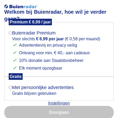
Welkom bij Buienradar, hoe wil je verder
gaan?
Premium € 6,99 / jaar
Mogen we je locatie gebruiken voor het
Vandaag ook weer veel bewolking (maar wel met
weer?
mooie luchten)
Buienradar Premium
Voor slechts
€ 6,99 per jaar
(€ 0,58 per maand)
Advertentievrij en privacy veilig
Ontvang voor min. € 40,- aan cadeaus
Indien je hier nog geen akkoord op hebt gegeven,
verschijnt er zo een pop-up uit je browser waarin
10% donatie aan Staatsbosbeheer
deze toestemming gevraagd wordt.
Elk moment opzegbaar
Gratis
Is goed, toon de popup
Met persoonlijke advertenties
Gratis blijven gebruiken
Instellingen
Nu niet, misschien later
Door: Arjan Pat
Gemaakt: 16-05-2026, 127x bekeken
Doorgaan
Gebruik je Safari en wil je niet elke dag deze pop-up zien?