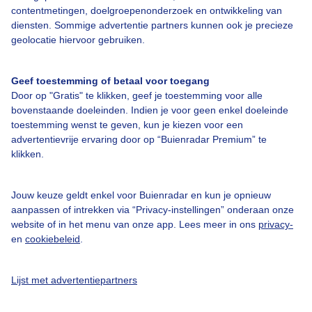
Bedrijfsgegevens
contentmetingen, doelgroepenonderzoek en ontwikkeling van
diensten. Sommige advertentie partners kunnen ook je precieze
Veelgestelde vragen
geolocatie hiervoor gebruiken.
Contact
Toegankelijkheid
Geef toestemming of betaal voor toegang
Door op "Gratis" te klikken, geef je toestemming voor alle
Gebruikersvoorwaarden
bovenstaande doeleinden. Indien je voor geen enkel doeleinde
Adverteren
toestemming wenst te geven, kun je kiezen voor een
advertentievrije ervaring door op “Buienradar Premium” te
Buienradar Team
klikken.
Privacy beleid
Cookie beleid
Jouw keuze geldt enkel voor Buienradar en kun je opnieuw
aanpassen of intrekken via “Privacy-instellingen” onderaan onze
Privacy instellingen
website of in het menu van onze app. Lees meer in ons
privacy-
en
cookiebeleid
.
Gratis weerdata
@BuienradarNL
Lijst met advertentiepartners
Buienradar