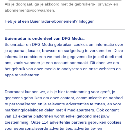
Als je doorgaat, ga je akkoord met de
gebruikers-
,
privacy-
en
Klik
hier
om dit aan te passen
abonnementsvoorwaarden
.
Heb je al een Buienradar-abonnement?
Inloggen
Bekijk slideshow
Buienradar is onderdeel van DPG Media.
Buienradar en DPG Media gebruiken cookies om informatie over
je apparaat, locatie, browser en surfgedrag te verzamelen. Deze
informatie combineren we met de gegevens die je zelf deelt met
ons, zoals wanneer je een account aanmaakt. Dit doen we om
het gebruik van onze media te analyseren en onze websites en
Een moment geduld aub...
apps te verbeteren.
Daarnaast kunnen we, als je hier toestemming voor geeft, je
gegevens gebruiken om onze content, communicatie en aanbod
te personaliseren en je relevante advertenties te tonen, en voor
marketingdoeleinden delen met 4 mediapartners. Ook content
Over Buienradar
van 13 externe platformen wordt enkel getoond met jouw
toestemming. Onze 114 advertentie partners gebruiken cookies
voor gepersonaliseerde advertenties, advertentie- en