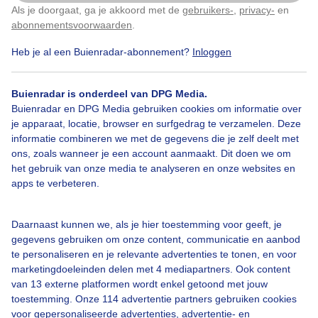
Als je doorgaat, ga je akkoord met de
gebruikers-
,
privacy-
en
Klik
hier
om dit aan te passen
abonnementsvoorwaarden
.
Heb je al een Buienradar-abonnement?
Inloggen
Regen
Wolken
Buienradar is onderdeel van DPG Media.
Buienradar en DPG Media gebruiken cookies om informatie over
Bekijk slideshow
je apparaat, locatie, browser en surfgedrag te verzamelen. Deze
informatie combineren we met de gegevens die je zelf deelt met
ons, zoals wanneer je een account aanmaakt. Dit doen we om
het gebruik van onze media te analyseren en onze websites en
apps te verbeteren.
Een moment geduld aub...
Daarnaast kunnen we, als je hier toestemming voor geeft, je
gegevens gebruiken om onze content, communicatie en aanbod
te personaliseren en je relevante advertenties te tonen, en voor
marketingdoeleinden delen met 4 mediapartners. Ook content
van 13 externe platformen wordt enkel getoond met jouw
toestemming. Onze 114 advertentie partners gebruiken cookies
voor gepersonaliseerde advertenties, advertentie- en
Over Buienradar