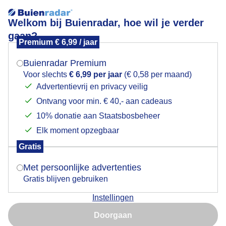
Welkom bij Buienradar, hoe wil je verder
gaan?
Premium € 6,99 / jaar
Mogen we je locatie gebruiken voor het
Laatste tulpen met dreigende lucht
weer?
Buienradar Premium
Voor slechts
€ 6,99 per jaar
(€ 0,58 per maand)
Advertentievrij en privacy veilig
Ontvang voor min. € 40,- aan cadeaus
Indien je hier nog geen akkoord op hebt gegeven,
verschijnt er zo een pop-up uit je browser waarin
10% donatie aan Staatsbosbeheer
deze toestemming gevraagd wordt.
Elk moment opzegbaar
Gratis
Is goed, toon de popup
Met persoonlijke advertenties
Gratis blijven gebruiken
De laatste tulpen met dreigende lucht.....
Instellingen
Nu niet, misschien later
Door: Ilse Kootkar
Gemaakt: 16-05-2026, 27x bekeken
Doorgaan
Gebruik je Safari en wil je niet elke dag deze pop-up zien?