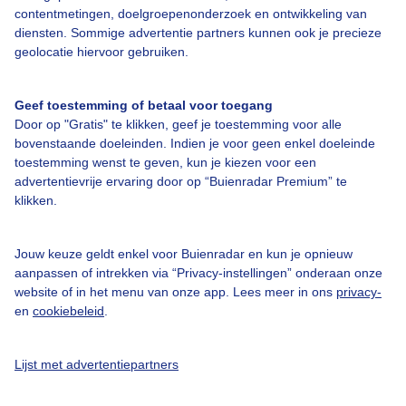
contentmetingen, doelgroepenonderzoek en ontwikkeling van
diensten. Sommige advertentie partners kunnen ook je precieze
Bedrijfsgegevens
geolocatie hiervoor gebruiken.
Veelgestelde vragen
Geef toestemming of betaal voor toegang
Contact
Door op "Gratis" te klikken, geef je toestemming voor alle
Toegankelijkheid
bovenstaande doeleinden. Indien je voor geen enkel doeleinde
toestemming wenst te geven, kun je kiezen voor een
Gebruikersvoorwaarden
advertentievrije ervaring door op “Buienradar Premium” te
klikken.
Adverteren
Buienradar Team
Jouw keuze geldt enkel voor Buienradar en kun je opnieuw
Privacy beleid
aanpassen of intrekken via “Privacy-instellingen” onderaan onze
website of in het menu van onze app. Lees meer in ons
privacy-
Cookie beleid
en
cookiebeleid
.
Privacy instellingen
Gratis weerdata
Lijst met advertentiepartners
@BuienradarNL