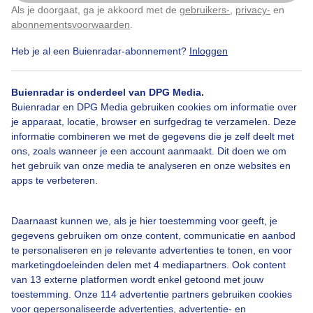
Als je doorgaat, ga je akkoord met de
gebruikers-
,
privacy-
en
Klik
hier
om dit aan te passen
abonnementsvoorwaarden
.
Door: Claudia
Gemaakt: 16-05-2026, 14x bekeken
Heb je al een Buienradar-abonnement?
Inloggen
Buienradar is onderdeel van DPG Media.
Lente
Zonsondergang
Buienradar en DPG Media gebruiken cookies om informatie over
je apparaat, locatie, browser en surfgedrag te verzamelen. Deze
informatie combineren we met de gegevens die je zelf deelt met
ons, zoals wanneer je een account aanmaakt. Dit doen we om
Bekijk slideshow
het gebruik van onze media te analyseren en onze websites en
apps te verbeteren.
Daarnaast kunnen we, als je hier toestemming voor geeft, je
gegevens gebruiken om onze content, communicatie en aanbod
Een moment geduld aub...
te personaliseren en je relevante advertenties te tonen, en voor
marketingdoeleinden delen met 4 mediapartners. Ook content
van 13 externe platformen wordt enkel getoond met jouw
toestemming. Onze 114 advertentie partners gebruiken cookies
voor gepersonaliseerde advertenties, advertentie- en