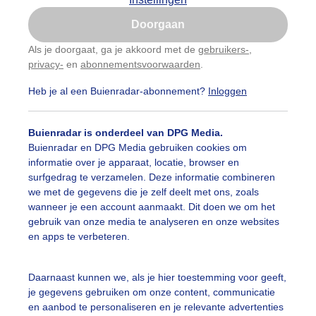
Is goed, toon de popup
Doorgaan
Nu niet, misschien later
Als je doorgaat, ga je akkoord met de
gebruikers-
,
privacy-
en
abonnementsvoorwaarden
.
Gebruik je Safari en wil je niet elke dag deze pop-up
zien?
Heb je al een Buienradar-abonnement?
Inloggen
Klik
hier
om dit aan te passen
Buienradar is onderdeel van DPG Media.
Buienradar en DPG Media gebruiken cookies om
informatie over je apparaat, locatie, browser en
surfgedrag te verzamelen. Deze informatie combineren
we met de gegevens die je zelf deelt met ons, zoals
wanneer je een account aanmaakt. Dit doen we om het
gebruik van onze media te analyseren en onze websites
oie maar wel een frisse zonsopkomst vanmorgen
en apps te verbeteren.
r: Ton Wesselius
Gemaakt: 16-05-2026, 41x bekeken
Daarnaast kunnen we, als je hier toestemming voor geeft,
is
Wolken
Zonsopkomst
je gegevens gebruiken om onze content, communicatie
en aanbod te personaliseren en je relevante advertenties