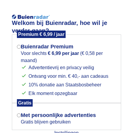
Reisinforma
Lees meer.
Welkom bij Buienradar, hoe wil je
verder gaan?
Premium € 6,99 / jaar
wijd
Foto en video
Weerzine
Buienradar Premium
Zoeken in 
Voor slechts
€ 6,99 per jaar
(€ 0,58 per
maand)
Mogen we je locatie gebruiken voor
onsopkomst
Advertentievrij en privacy veilig
het weer?
Ontvang voor min. € 40,- aan cadeaus
10% donatie aan Staatsbosbeheer
Elk moment opzegbaar
Indien je hier nog geen akkoord op hebt
Gratis
gegeven, verschijnt er zo een pop-up uit
je browser waarin deze toestemming
Met persoonlijke advertenties
gevraagd wordt.
Gratis blijven gebruiken
Instellingen