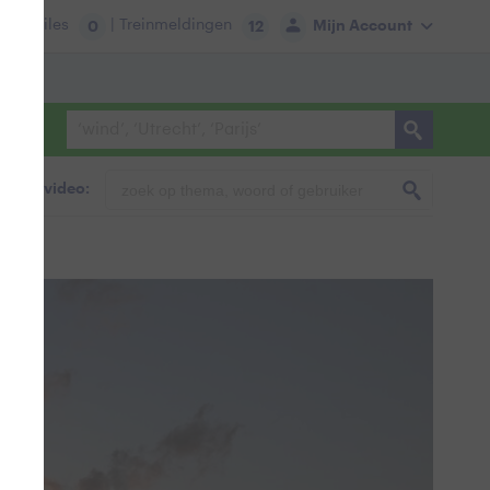
tie:
Files
| Treinmeldingen
Mijn Account
0
12
foto & video: