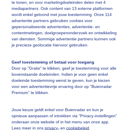
te tonen, en voor marketingdoeleinden delen met 4
mediapartners. Ook content van 13 externe platformen
ekijk slideshow
wordt enkel getoond met jouw toestemming. Onze 114
advertentie partners gebruiken cookies voor
gepersonaliseerde advertenties, advertentie- en
contentmetingen, doelgroepenonderzoek en ontwikkeling
van diensten. Sommige advertentie partners kunnen ook
je precieze geolocatie hiervoor gebruiken.
Een moment geduld
Geef toestemming of betaal voor toegang
Door op "Gratis" te klikken, geef je toestemming voor alle
bovenstaande doeleinden. Indien je voor geen enkel
uienradar
Mijn weer
doeleinde toestemming wenst te geven, kun je kiezen
voor een advertentievrije ervaring door op “Buienradar
fsgegevens
De Bilt
Premium” te klikken.
stelde vragen
Jouw keuze geldt enkel voor Buienradar en kun je
t
opnieuw aanpassen of intrekken via “Privacy-instellingen”
elijkheid
onderaan onze website of in het menu van onze app.
Lees meer in ons
privacy-
en
cookiebeleid
.
kersvoorwaarden