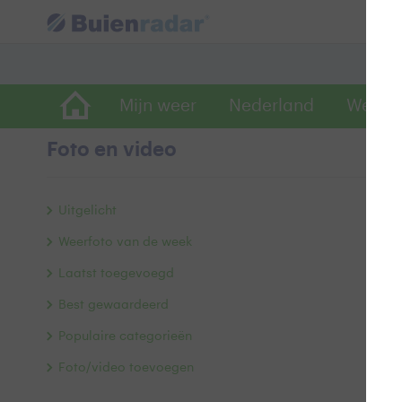
Mijn weer
Nederland
Wereld
Foto en video
Z
Uitgelicht
Weerfoto van de week
Laatst toegevoegd
Best gewaardeerd
Populaire categorieën
Foto/video toevoegen