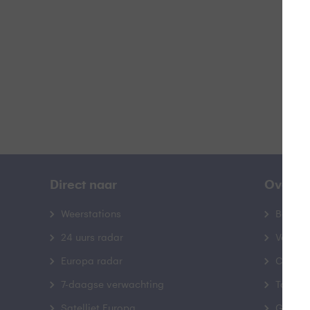
B
Direct naar
Over B
Weerstations
Bedrij
24 uurs radar
Veelge
Europa radar
Contac
7-daagse verwachting
Toegank
Satelliet Europa
Gebrui