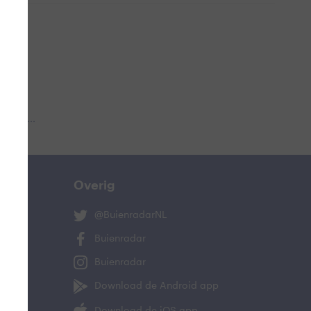
 aub...
Overig
@BuienradarNL
Buienradar
Buienradar
Download de Android app
Download de iOS app