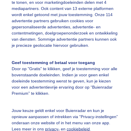
te tonen, en voor marketingdoeleinden delen met 4
mediapartners. Ook content van 13 externe platformen
on
Regen
Wolken
wordt enkel getoond met jouw toestemming. Onze 114
advertentie partners gebruiken cookies voor
gepersonaliseerde advertenties, advertentie- en
ekijk slideshow
contentmetingen, doelgroepenonderzoek en ontwikkeling
van diensten. Sommige advertentie partners kunnen ook
je precieze geolocatie hiervoor gebruiken.
Geef toestemming of betaal voor toegang
Door op "Gratis" te klikken, geef je toestemming voor alle
Een moment geduld
bovenstaande doeleinden. Indien je voor geen enkel
doeleinde toestemming wenst te geven, kun je kiezen
voor een advertentievrije ervaring door op “Buienradar
Premium” te klikken.
uienradar
Mijn weer
Jouw keuze geldt enkel voor Buienradar en kun je
fsgegevens
De Bilt
opnieuw aanpassen of intrekken via “Privacy-instellingen”
stelde vragen
onderaan onze website of in het menu van onze app.
Lees meer in ons
privacy-
en
cookiebeleid
.
t