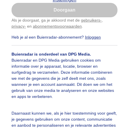
Is goed, toon de popup
Doorgaan
Nu niet, misschien later
Als je doorgaat, ga je akkoord met de
gebruikers-
,
privacy-
en
abonnementsvoorwaarden
.
Gebruik je Safari en wil je niet elke dag deze pop-up
zien?
Heb je al een Buienradar-abonnement?
Inloggen
Klik
hier
om dit aan te passen
Buienradar is onderdeel van DPG Media.
Buienradar en DPG Media gebruiken cookies om
informatie over je apparaat, locatie, browser en
surfgedrag te verzamelen. Deze informatie combineren
we met de gegevens die je zelf deelt met ons, zoals
wanneer je een account aanmaakt. Dit doen we om het
gebruik van onze media te analyseren en onze websites
en apps te verbeteren.
45 uur, Kortgene (Zeeland)
Daarnaast kunnen we, als je hier toestemming voor geeft,
je gegevens gebruiken om onze content, communicatie
r: Vivian Kramer
Gemaakt: 15-05-2026, 37x bekeken
en aanbod te personaliseren en je relevante advertenties